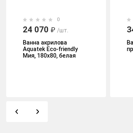
0
24 070
3
₽
/шт.
Ванна акрилова
В
Aquatek Eco-friendly
п
Мия, 180x80, белая