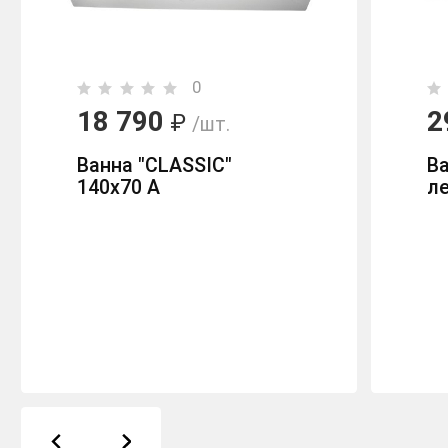
0
18 790
2
₽
/шт.
Ванна "CLASSIC"
В
140х70 А
л