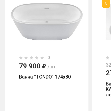
%
0
79 900
32
₽
/шт.
2
Ванна "TONDO" 174х80
В
K
л