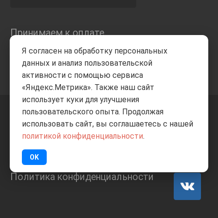
Принимаем к оплате
Я согласен на обработку персональных
данных и анализ пользовательской
активности с помощью сервиса
«Яндекс.Метрика». Также наш сайт
использует куки для улучшения
пользовательского опыта. Продолжая
+7 8332
205-805
ВВЕРХ
использовать сайт, вы соглашаетесь с нашей
политикой конфиденциальности
.
© Все права защищены
ИП Баранов А.С. 2026
OK
Политика конфиденциальности