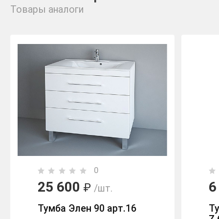
Товары аналоги
0
25 600
6
₽
/шт.
Тумба Элен 90 арт.16
Ту