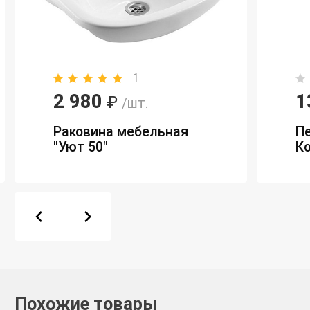
1
2 980
1
₽
/шт.
Раковина мебельная
П
"Уют 50"
Ко
Похожие товары