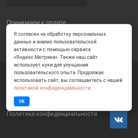
Принимаем к оплате
Я согласен на обработку персональных
данных и анализ пользовательской
активности с помощью сервиса
«Яндекс.Метрика». Также наш сайт
использует куки для улучшения
пользовательского опыта. Продолжая
+7 8332
205-805
ВВЕРХ
использовать сайт, вы соглашаетесь с нашей
политикой конфиденциальности
.
© Все права защищены
ИП Баранов А.С. 2026
OK
Политика конфиденциальности