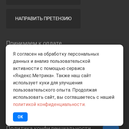
НАПРАВИТЬ ПРЕТЕНЗИЮ
Принимаем к оплате
Я согласен на обработку персональных
данных и анализ пользовательской
активности с помощью сервиса
«Яндекс.Метрика». Также наш сайт
использует куки для улучшения
пользовательского опыта. Продолжая
+7 8332
205-805
ВВЕРХ
использовать сайт, вы соглашаетесь с нашей
политикой конфиденциальности
.
© Все права защищены
ИП Баранов А.С. 2026
OK
Политика конфиденциальности