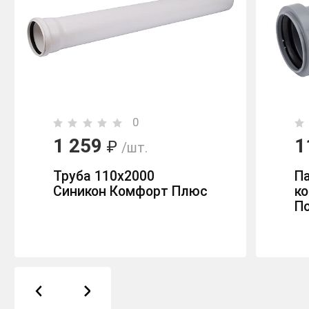
0
1 259
1
₽
/шт.
Труба 110х2000
П
Синикон Комфорт Плюс
к
П