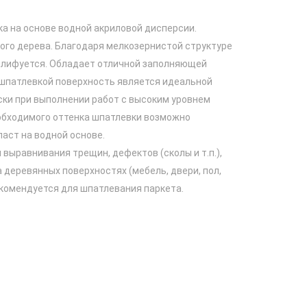
а на основе водной акриловой дисперсии.
ого дерева. Благодаря мелкозернистой структуре
 шлифуется. Обладает отличной заполняющей
шпатлевкой поверхность является идеальной
ски при выполнении работ с высоким уровнем
обходимого оттенка шпатлевки возможно
аст на водной основе.
выравнивания трещин, дефектов (сколы и т.п.),
 деревянных поверхностях (мебель, двери, пол,
екомендуется для шпатлевания паркета.