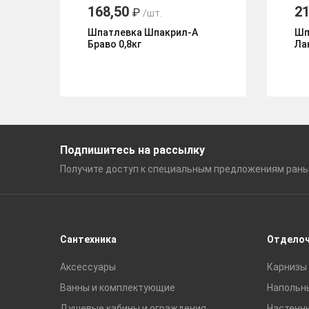
168,50
21
₽
/шт.
Шпатлевка Шпакрил-А
Шп
Браво 0,8кг
Ла
Подпишитесь на рассылку
Получите доступ к специальным
предложениям ран
Сантехника
Отдело
Аксессуары
Карнизы 
Ванны и комплектующие
Напольн
Душевые кабины и ограждения
Настенн