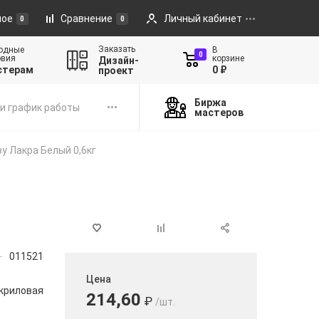
ное
Сравнение
Личный кабинет
0
0
Заказать
одные
В
0
овия
корзине
Дизайн-
стерам
0 ₽
проект
Биржа
и график работы
мастеров
у Лакра Белый 0,6кг
011521
Цена
криловая
214,60
₽
/шт.