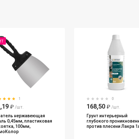
ИТ
1
0
,19
168,50
₽
₽
/шт.
/шт.
атель нержавеющая
Грунт интерьерный
аль 0,45мм, пластиковая
глубокого проникновен
коятка, 100мм,
против плесени Лакра 1
моКолор