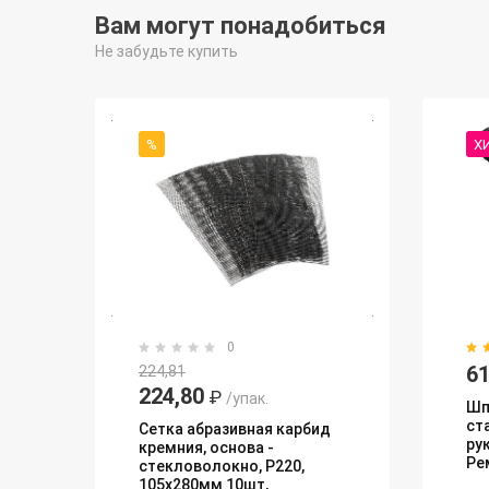
Вам могут понадобиться
Не забудьте купить
%
Х
0
61
224,81
224,80
₽
/упак.
Шп
ст
Сетка абразивная карбид
ру
кремния, основа -
Ре
стекловолокно, Р220,
105х280мм 10шт,