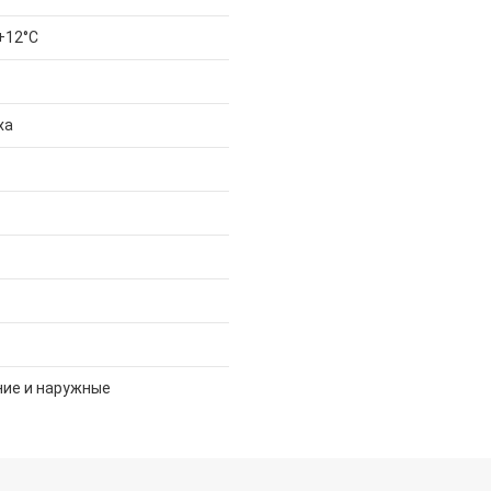
+12°С
ха
ние и наружные