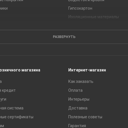
ники
Гипсокартон
Изоляционные материалы
Кирпич
Листовые материалы
РАЗВЕРНУТЬ
Пиломатериалы
Сайдинг
Строительные блоки
Сухие смеси
розничного магазина
Интернет-магазин
Сетки строительные
а
Как заказать
Тротуарная плитка и бордюры
в кредит
Оплата
уги
Интерьеры
ная система
Доставка
ные сертификаты
Полезные советы
ам
Гарантия