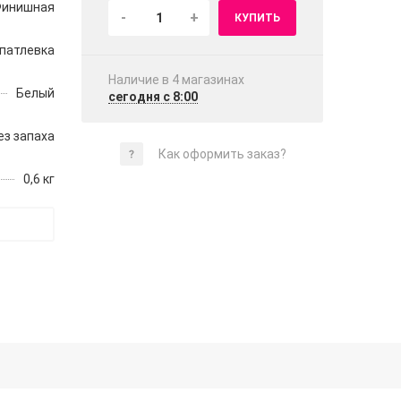
инишная
-
+
КУПИТЬ
патлевка
Наличие в 4 магазинах
Белый
сегодня с 8:00
ез запаха
Как оформить заказ?
0,6 кг