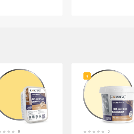
%
0
0