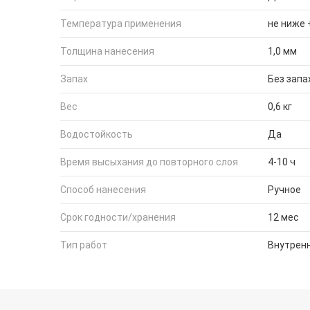
Температура применения
не ниже 
Толщина нанесения
1,0 мм
Запах
Без запа
Вес
0,6 кг
Водостойкость
Да
Время высыхания до повторного слоя
4-10 ч
Способ нанесения
Ручное
Срок годности/хранения
12 мес
Тип работ
Внутрен