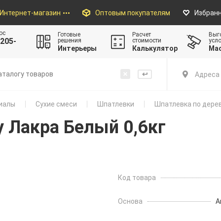
Интернет-магазин
Оптовым покупателям
Избран
ос
Готовые
Расчет
Выг
205-
решения
стоимости
усл
Интерьеры
Калькулятор
Ма
Адреса 
иалы
Сухие смеси
Шпатлевки
Шпатлевка по дерев
 Лакра Белый 0,6кг
Код товара
Основа
А