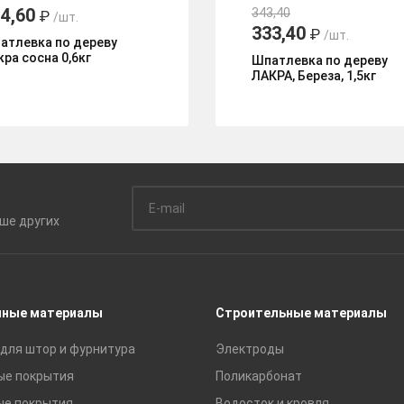
4,60
343,40
₽
/шт.
333,40
₽
/шт.
атлевка по дереву
кра сосна 0,6кг
Шпатлевка по дереву
ЛАКРА, Береза, 1,5кг
ьше
других
чные материалы
Строительные материалы
для штор и фурнитура
Электроды
ые покрытия
Поликарбонат
ые покрытия
Водосток и кровля