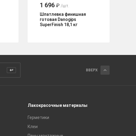
1 696
1
₽
/шт.
Шпатлевка финишная
Шп
готовая Danogips
ф
SuperFinish 18,1 кг
Па
ВВЕРХ
Лакокрасочные материалы
Керамич
Герметики
Royce
Клеи
Global Ti
Пены монтажные
Gracia C