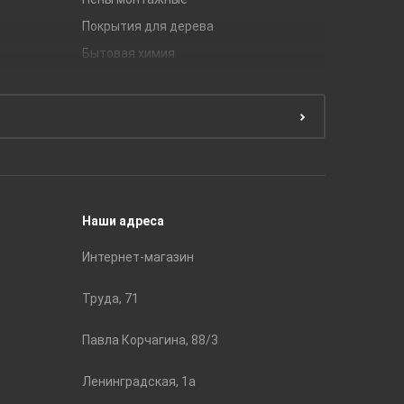
Покрытия для дерева
Unitile
Бытовая химия
Керамич
Краски
ЛБ Кера
Эмали
Тянь-Ш
Подготовка поверхности
Принадл
Строите
Наши адреса
Интернет-магазин
Труда, 71
Павла Корчагина, 88/3
Ленинградская, 1а