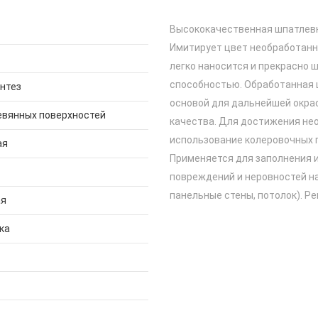
Высококачественная шпатлевк
Имитирует цвет необработанн
легко наносится и прекрасно
способностью. Обработанная 
нтез
основой для дальнейшей окра
евянных поверхностей
качества. Для достижения не
использование колеровочных п
ая
Применяется для заполнения и 
повреждений и неровностей на
панельные стены, потолок). Р
ая
ка