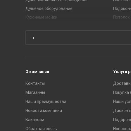
Душевое оборудование
Подокон
Кухонные мойки
Потолок
Мебель для ванной комнаты
Мебель для кухни
Унитазы и инсталляции
Раковины
Смесители
О компании
Услуги 
Контакты
Доставк
Магазины
Покупка 
Наши преимущества
Наши усл
Новости компании
Дисконт
Вакансии
Подароч
Обратная связь
Новосёл