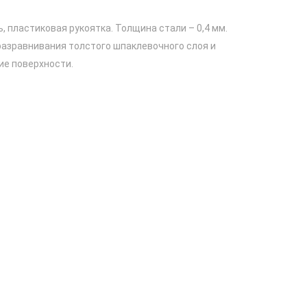
 пластиковая рукоятка. Толщина стали – 0,4 мм.
разравнивания толстого шпаклевочного слоя и
ие поверхности.