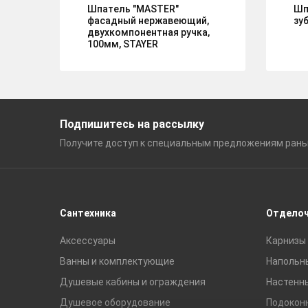
Шпатель "MASTER"
Шп
фасадный нержавеющий,
зу
двухкомпонентная ручка,
100мм, STAYER
Подпишитесь на рассылку
Получите доступ к специальным
предложениям ран
Сантехника
Отдело
Аксессуары
Карнизы 
Ванны и комплектующие
Напольн
Душевые кабины и ограждения
Настенн
Душевое оборудование
Подокон