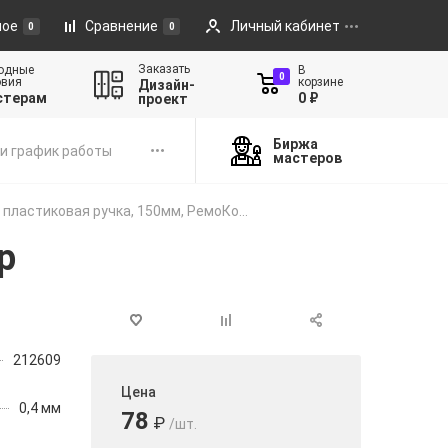
ное
Сравнение
Личный кабинет
0
0
Заказать
одные
В
0
овия
корзине
Дизайн-
стерам
0 ₽
проект
Биржа
и график работы
мастеров
пластиковая ручка, 150мм, РемоКо...
р
212609
Цена
0,4 мм
78
₽
/шт.