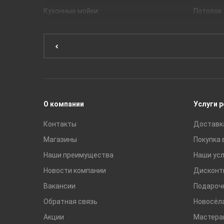
Кухонные мойки
Потолок
Мебель для ванной комнаты
Мебель для кухни
Унитазы и инсталляции
Раковины
Смесители
О компании
Услуги 
Контакты
Доставк
Магазины
Покупка 
Наши преимущества
Наши усл
Новости компании
Дисконт
Вакансии
Подароч
Обратная связь
Новосёл
Акции
Мастера