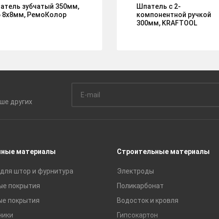
атель зубчатый 350мм,
Шпатель с 2-
б 8х8мм, РемоКолор
компонентной ручкой
300мм, KRAFTOOL
ьше
других
чные материалы
Строительные материалы
для штор и фурнитура
Электроды
ые покрытия
Поликарбонат
ые покрытия
Водосток и кровля
ники
Гипсокартон