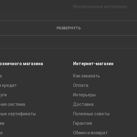
Изоляционные материалы
Кирпич
Листовые материалы
РАЗВЕРНУТЬ
Пиломатериалы
Сайдинг
Строительные блоки
Сухие смеси
розничного магазина
Интернет-магазин
Сетки строительные
а
Как заказать
Тротуарная плитка и бордюры
в кредит
Оплата
уги
Интерьеры
ная система
Доставка
ные сертификаты
Полезные советы
ам
Гарантия
м
Обмен и возврат