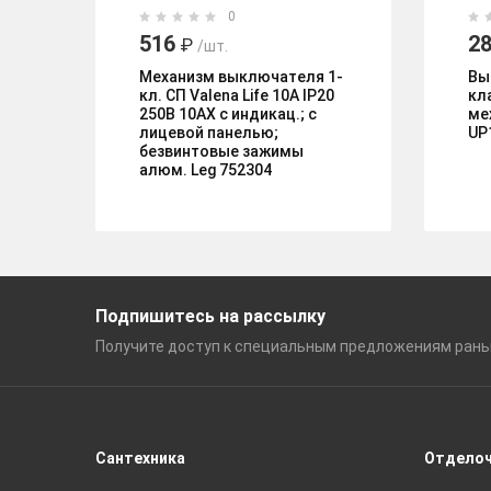
0
516
28
₽
/шт.
Механизм выключателя 1-
Вы
кл. СП Valena Life 10А IP20
кл
250В 10АХ с индикац.; с
ме
лицевой панелью;
UP
безвинтовые зажимы
алюм. Leg 752304
Подпишитесь на рассылку
Получите доступ к специальным
предложениям ран
Сантехника
Отдело