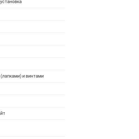
 установка
 (лапками) и винтами
айт