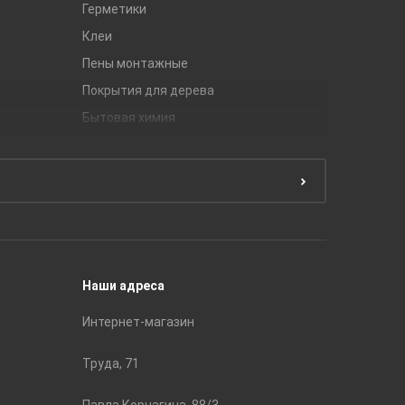
Герметики
Royce
Клеи
Global Ti
Пены монтажные
Gracia C
Покрытия для дерева
Unitile
Бытовая химия
Керамич
Краски
ЛБ Кера
Эмали
Тянь-Ш
Подготовка поверхности
Принадл
Строите
Наши адреса
Интернет-магазин
Труда, 71