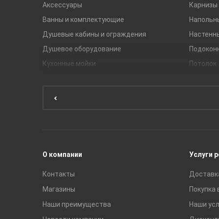
Аксессуары
Карнизы 
Ванны и комплектующие
Напольн
Душевые кабины и ограждения
Настенн
Душевое оборудование
Подокон
Кухонные мойки
Потолок
Мебель для ванной комнаты
Мебель для кухни
Унитазы и инсталляции
Раковины
Смесители
О компании
Услуги 
Контакты
Доставк
Магазины
Покупка 
Наши преимущества
Наши усл