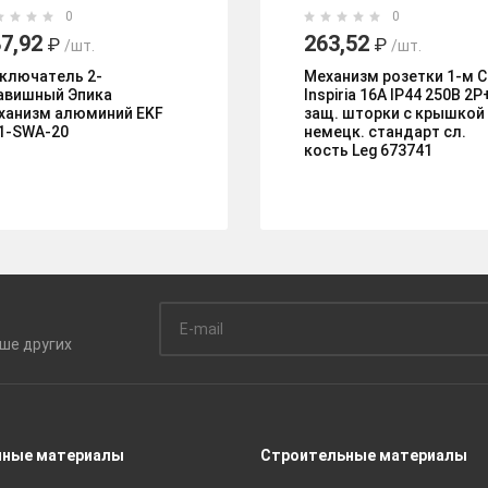
0
0
7,92
263,52
₽
₽
/шт.
/шт.
ключатель 2-
Механизм розетки 1-м 
авишный Эпика
Inspiria 16А IP44 250В 2P
ханизм алюминий EKF
защ. шторки с крышкой
1-SWA-20
немецк. стандарт сл.
кость Leg 673741
ьше
других
чные материалы
Строительные материалы