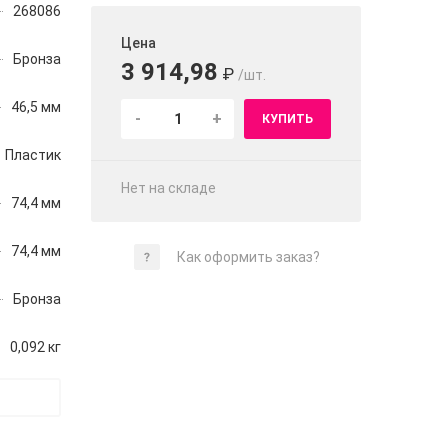
268086
Цена
Бронза
3 914,98
₽
/шт.
46,5 мм
-
+
КУПИТЬ
Пластик
Нет на складе
74,4 мм
74,4 мм
Как оформить заказ?
Бронза
0,092 кг