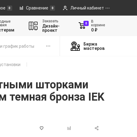
ное
Сравнение
Личный кабинет
0
0
Заказать
одные
В
0
овия
корзине
Дизайн-
стерам
0 ₽
проект
Биржа
и график работы
мастеров
установки
щитными шторками
м темная бронза IEK