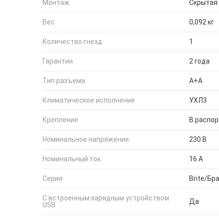
Монтаж
Скрытая
Вес
0,092 кг
Количество гнезд
1
Гарантия
2 года
Тип разъема
А+А
Климатическое исполнение
УХЛ3
Крепление
В распор
Номинальное напряжение
230 В
Номинальный ток
16 А
Серия
Brite/Бр
С встроенным зарядным устройством
Да
USB