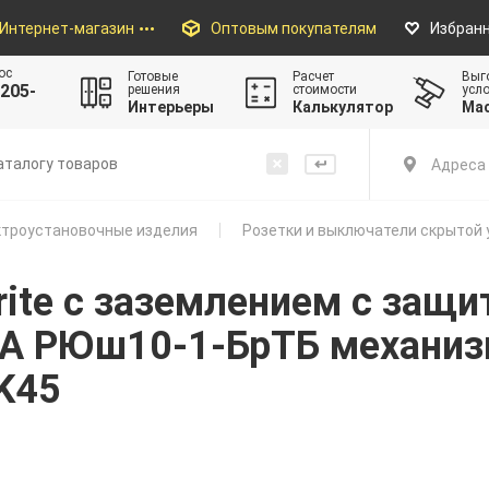
Интернет-магазин
Оптовым покупателям
Избран
ос
Готовые
Расчет
Выг
205-
решения
стоимости
усл
Интерьеры
Калькулятор
Ма
Адреса 
троустановочные изделия
Розетки и выключатели скрытой 
rite с заземлением с за
1А РЮш10-1-БрТБ механиз
K45