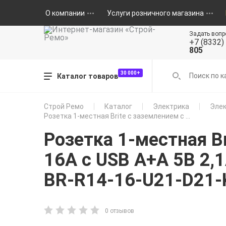
О компании
Услуги розничного магазина
Задать вопр
+7 (8332)
805
30 000+
Каталог товаров
Строй Ремо
Каталог
Электрика
Элек
Розетка 1-местная Brite с заземлением с ...
Розетка 1-местная B
16А с USB A+A 5В 2,
BR-R14-16-U21-D21-
0 отзывов