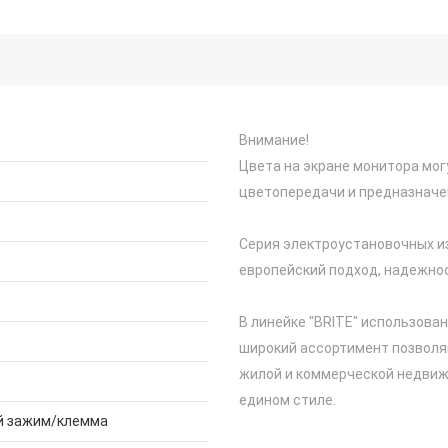
Внимание!
Цвета на экране монитора мог
цветопередачи и предназначе
Серия электроустановочных из
европейский подход, надежнос
В линейке "BRITE" использова
широкий ассортимент позволя
жилой и коммерческой недвиж
едином стиле.
й зажим/клемма