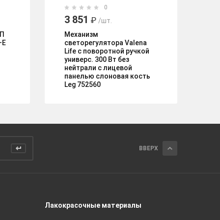
0
3 851
5
₽
/шт.
СП
Механизм
Па
+E
светорегулятора Valena
My
Life с поворотной ручкой
ра
универс. 300 Вт без
ва
нейтрали с лицевой
ал
панелью слоновая кость
Leg 752560
ВВЕРХ
Лакокрасочные материалы
Керамич