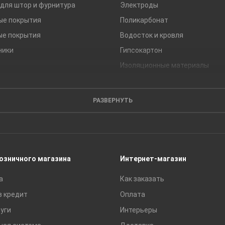
для штор и фурнитура
Электроды
ые покрытия
Поликарбонат
ые покрытия
Водосток и кровля
ники
Гипсокартон
Изоляционные материалы
Кирпич
Листовые материалы
РАЗВЕРНУТЬ
Пиломатериалы
Сайдинг
Строительные блоки
Сухие смеси
розничного магазина
Интернет-магазин
Сетки строительные
а
Как заказать
Тротуарная плитка и бордюры
в кредит
Оплата
уги
Интерьеры