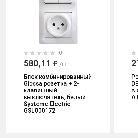
0
580,11
2
₽
/шт.
Блок комбинированный
Р
Glossa розетка + 2-
DE
клавишный
в 
выключатель, белый
A
Systeme Electric
GSL000172