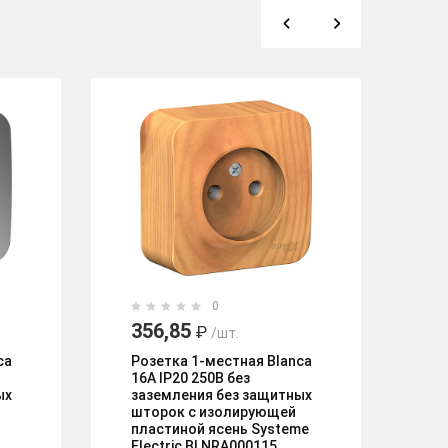
0
356,85
6
₽
/шт.
ca
Розетка 1-местная Blanca
Ро
16А IP20 250В без
16
ых
заземления без защитных
шт
шторок с изолирующей
се
пластиной ясень Systeme
PA
Electric BLNRA000115