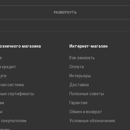
Кирпич
Листовые материалы
РАЗВЕРНУТЬ
Пиломатериалы
Сайдинг
Строительные блоки
Сухие смеси
розничного магазина
Интернет-магазин
Сетки строительные
а
Как заказать
Тротуарная плитка и бордюры
в кредит
Оплата
уги
Интерьеры
ная система
Доставка
ные сертификаты
Полезные советы
ам
Гарантия
м
Обмен и возврат
 покупателям
Условные обозначения
икам