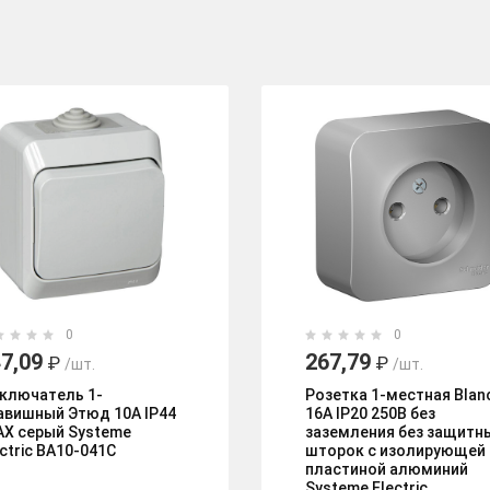
0
0
7,09
267,79
₽
₽
/шт.
/шт.
ключатель 1-
Розетка 1-местная Blan
авишный Этюд 10А IP44
16А IP20 250В без
AX серый Systeme
заземления без защитн
ectric BA10-041C
шторок с изолирующей
пластиной алюминий
Systeme Electric