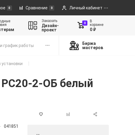
ное
Сравнение
Личный кабинет
0
0
Заказать
одные
В
0
овия
корзине
Дизайн-
стерам
0 ₽
проект
Биржа
и график работы
мастеров
 установки
А РС20-2-ОБ белый
041851