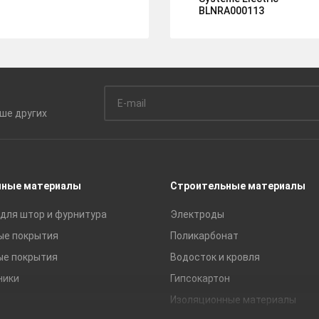
BLNRA000113
ьше
других
чные материалы
Строительные материалы
для штор и фурнитура
Электроды
ые покрытия
Поликарбонат
ые покрытия
Водосток и кровля
ники
Гипсокартон
Изоляционные материалы