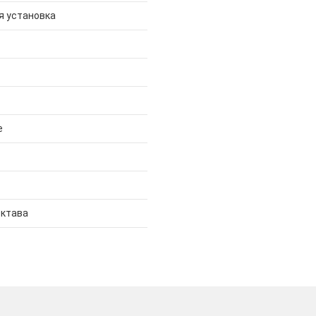
я установка
е
Октава