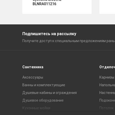
BLNRA011216
Подпишитесь на рассылку
Получите доступ к специальным
предложениям ран
Сантехника
Отдело
Аксессуары
Карнизы 
Ванны и комплектующие
Напольн
Душевые кабины и ограждения
Настенн
Душевое оборудование
Подокон
Кухонные мойки
Потолок