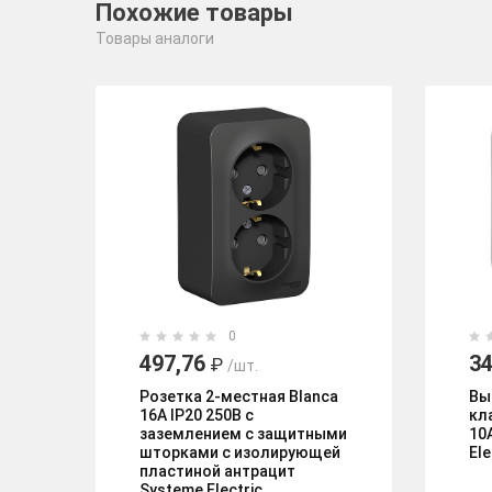
Похожие товары
Товары аналоги
0
497,76
34
₽
/шт.
Розетка 2-местная Blanca
Вы
16А IP20 250В с
кл
заземлением с защитными
10
шторками с изолирующей
El
пластиной антрацит
Systeme Electric