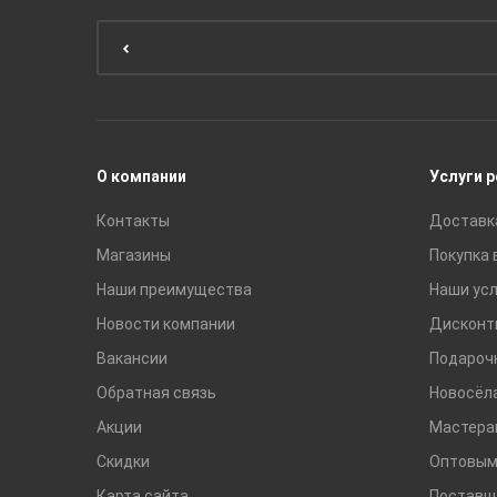
Мебель для ванной комнаты
Мебель для кухни
Унитазы и инсталляции
Раковины
Смесители
О компании
Услуги 
Контакты
Доставк
Магазины
Покупка 
Наши преимущества
Наши усл
Новости компании
Дисконт
Вакансии
Подароч
Обратная связь
Новосёл
Акции
Мастера
Скидки
Оптовым
Карта сайта
Поставщ