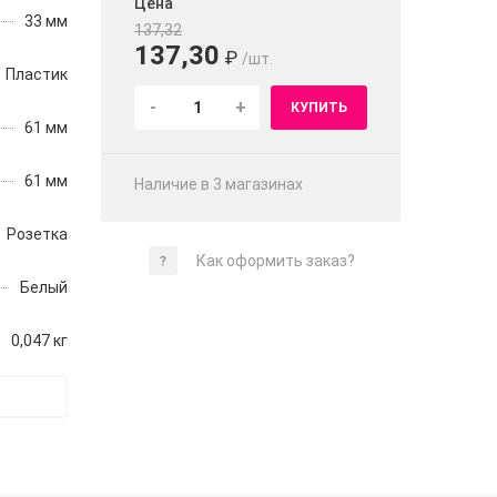
Цена
33 мм
137,32
137,30
₽
/шт.
Пластик
-
+
КУПИТЬ
61 мм
61 мм
Наличие в 3 магазинах
Розетка
Как оформить заказ?
Белый
0,047 кг