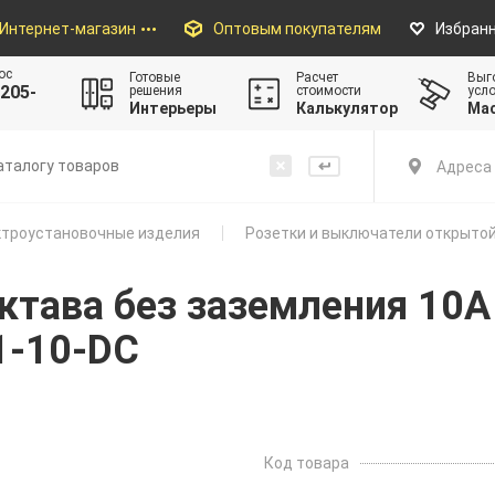
Интернет-магазин
Оптовым покупателям
Избран
ос
Готовые
Расчет
Выг
205-
решения
стоимости
усл
Интерьеры
Калькулятор
Ма
Адреса 
троустановочные изделия
Розетки и выключатели открытой
ктава без заземления 10
1-10-DC
Код товара