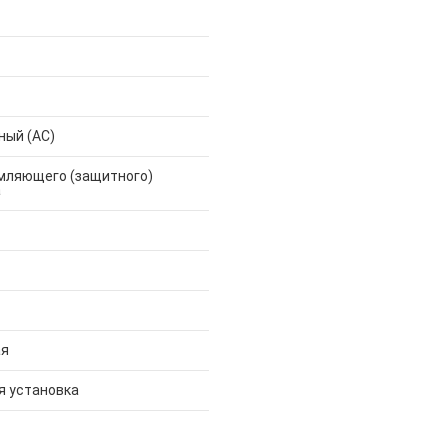
ный (AC)
емляющего (защитного)
а
ая
я установка