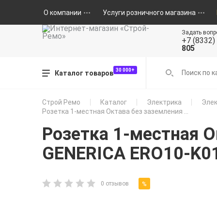
О компании
Услуги розничного магазина
Задать вопр
+7 (8332)
805
30 000+
Каталог товаров
Строй Ремо
Каталог
Электрика
Элек
Розетка 1-местная Октава без заземления ...
Розетка 1-местная О
GENERICA ERO10-K0
%
0 отзывов