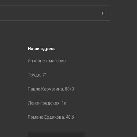
Краски
ЛБ Кера
Эмали
Тянь-Ш
Подготовка поверхности
Принадл
Строите
Наши адреса
Интернет-магазин
Труда, 71
Павла Корчагина, 88/3
Ленинградская, 1а
Романа Ердякова, 48 б