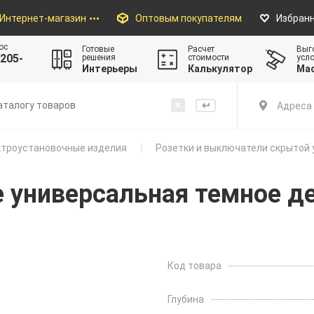
Интернет-магазин
Оптовым покупателям
Избран
ос
Готовые
Расчет
Выг
205-
решения
стоимости
усл
Интерьеры
Калькулятор
Ма
Адреса 
троустановочные изделия
Розетки и выключатели скрытой 
fe универсальная темное д
Код товара
Глубина