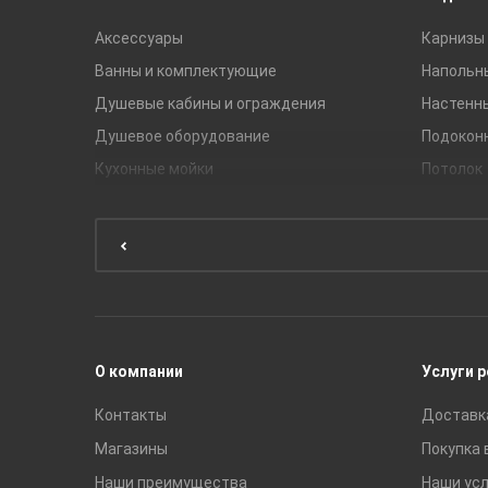
Аксессуары
Карнизы 
Ванны и комплектующие
Напольн
Душевые кабины и ограждения
Настенн
Душевое оборудование
Подокон
Кухонные мойки
Потолок
Мебель для ванной комнаты
Мебель для кухни
Унитазы и инсталляции
Раковины
Смесители
О компании
Услуги 
Контакты
Доставк
Магазины
Покупка 
Наши преимущества
Наши усл