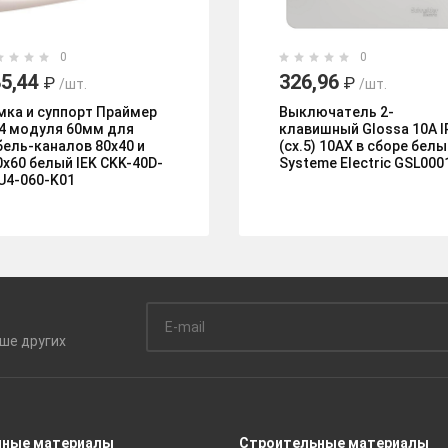
0
0
5,44
326,96
₽
₽
/шт.
/шт.
мка и суппорт Праймер
Выключатель 2-
 4 модуля 60мм для
клавишный Glossa 10А I
бель-каналов 80х40 и
(сх.5) 10AX в сборе белы
0х60 белый IEK CKK-40D-
Systeme Electric GSL000
U4-060-K01
ьше
других
чные материалы
Строительные материалы