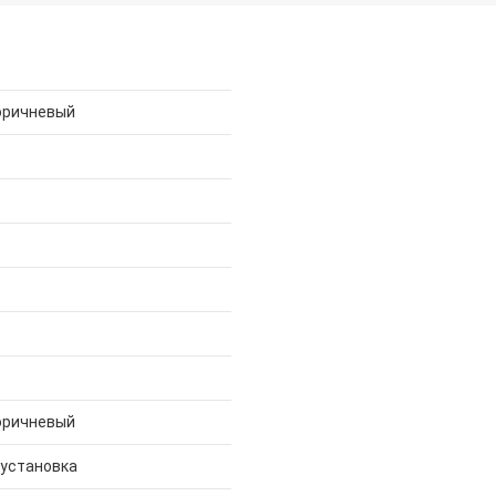
оричневый
оричневый
 установка