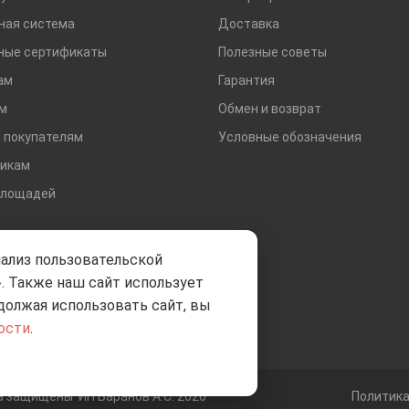
ная система
Доставка
ные сертификаты
Полезные советы
ам
Гарантия
м
Обмен и возврат
 покупателям
Условные обозначения
икам
площадей
нализ пользовательской
. Также наш сайт использует
должая использовать сайт, вы
ости
.
ва защищены
ИП Баранов А.С. 2026
Политик