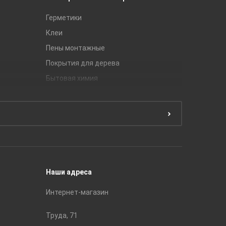
Герметики
Royce
Клеи
Global Ti
Пены монтажные
Gracia C
Покрытия для дерева
Unitile
Бытовая химия
Керамич
Краски
ЛБ Кера
Эмали
Тянь-Ш
Подготовка поверхности
Принадл
Строите
Наши адреса
Интернет-магазин
Труда, 71