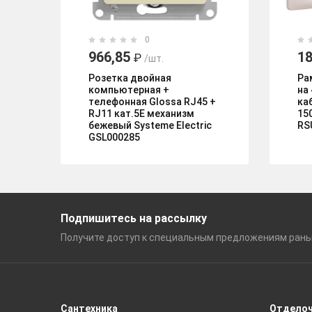
0
966,85
18
₽
/шт.
Розетка двойная
Ра
компьютерная +
на
телефонная Glossa RJ45 +
ка
RJ11 кат.5E механизм
15
бежевый Systeme Electric
RS
GSL000285
Подпишитесь на рассылку
Получите доступ к специальным
предложениям ран
Сантехника
Отдело