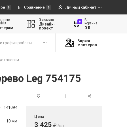
ное
Сравнение
Личный кабинет
0
0
Заказать
одные
В
0
овия
корзине
Дизайн-
стерам
0 ₽
проект
Биржа
и график работы
мастеров
установки
ерево Leg 754175
141094
Цена
10 мм
3 425
₽
/шт.