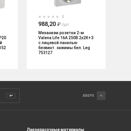
0
988,20
9
₽
/шт.
Механизм розетки 2-м
Ме
P20
Valena Life 16А 250В 2х2К+З
ко
й
с лицевой панелью
DE
152
безвинт. зажимы бел. Leg
из
753127
ВВЕРХ
Лакокрасочные материалы
Керамич