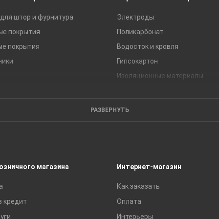
для штор и фурнитура
Электроды
ые покрытия
Поликарбонат
ые покрытия
Водосток и кровля
ники
Гипсокартон
Изоляционные материалы
Кирпич
Листовые материалы
РАЗВЕРНУТЬ
Пиломатериалы
Сайдинг
Строительные блоки
Сухие смеси
розничного магазина
Интернет-магазин
Сетки строительные
а
Как заказать
Тротуарная плитка и бордюры
в кредит
Оплата
уги
Интерьеры