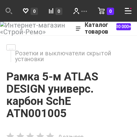
0
0
0
Каталог
30 000+
товаров
Розетки и выключатели скрытой
установки
Рамка 5-м ATLAS
DESIGN универс.
карбон SchE
ATN001005
0 отзывов