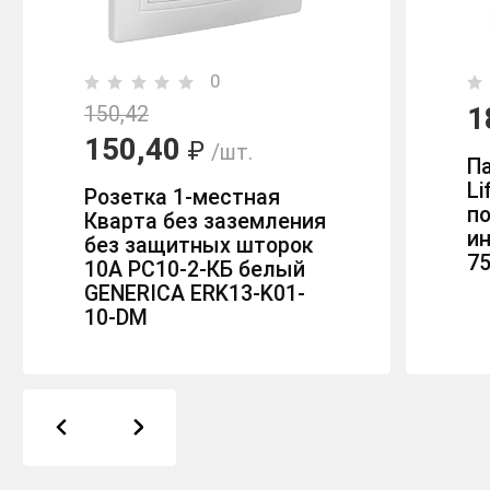
0
1
150,42
150,40
₽
/шт.
Па
Li
Розетка 1-местная
п
Кварта без заземления
и
без защитных шторок
7
10А РС10-2-КБ белый
GENERICA ERK13-K01-
10-DM