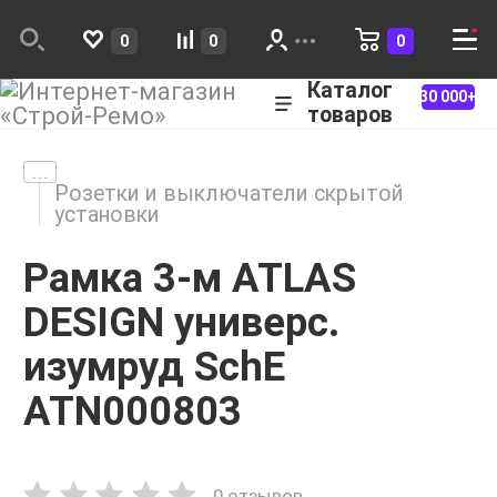
0
0
0
Каталог
30 000+
товаров
Розетки и выключатели скрытой
установки
Рамка 3-м ATLAS
DESIGN универс.
изумруд SchE
ATN000803
0 отзывов