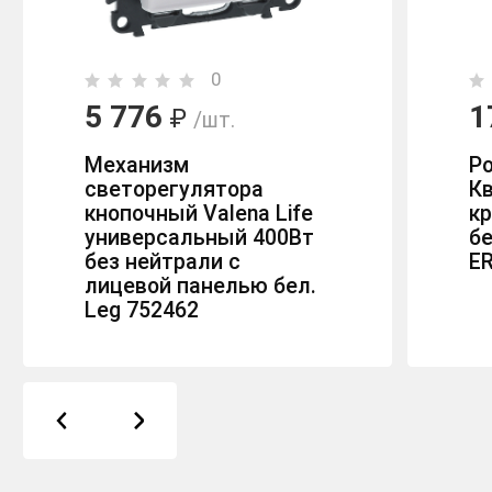
0
5 776
1
₽
/шт.
Механизм
Р
светорегулятора
К
кнопочный Valena Life
к
универсальный 400Вт
б
без нейтрали с
E
лицевой панелью бел.
Leg 752462