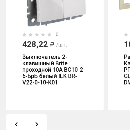
0
428,22
1
₽
/шт.
Выключатель 2-
Р
клавишный Brite
К
проходной 10А ВС10-2-
Р
6-БрБ белый IEK BR-
G
V22-0-10-K01
D