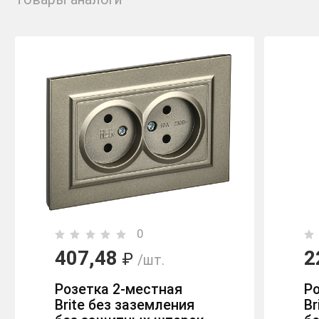
0
407,48
2
₽
/шт.
Розетка 2-местная
Р
Brite без заземления
Br