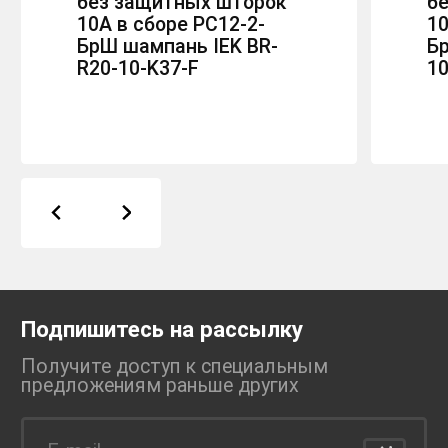
без защитных шторок
б
10А в сборе РС12-2-
10
БрШ шампань IEK BR-
Бр
R20-10-K37-F
10
Подпишитесь на рассылку
Получите доступ к специальным
предложениям раньше
других