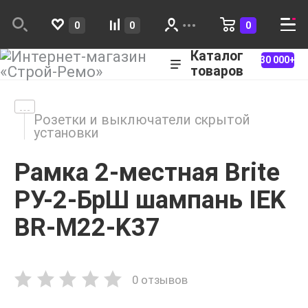
0
0
0
Каталог
30 000+
товаров
Розетки и выключатели скрытой
установки
Рамка 2-местная Brite
РУ-2-БрШ шампань IEK
BR-M22-K37
0 отзывов