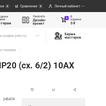
ное
Сравнение
Личный кабинет
0
0
Заказать
одные
В
0
овия
корзине
Дизайн-
стерам
0 ₽
проект
Биржа
и график работы
мастеров
установки
P20 (сх. 6/2) 10AX
245474