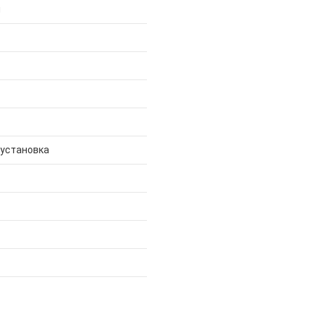
й
 установка