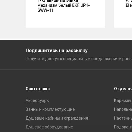
1-клавишный Эпика
Ar
механизм белый EKF UP1-
El
SWW-11
Подпишитесь на рассылку
Получите доступ к специальным
предложениям ран
Сантехника
Отдело
Аксессуары
Карнизы 
Ванны и комплектующие
Напольн
Душевые кабины и ограждения
Настенн
Душевое оборудование
Подокон