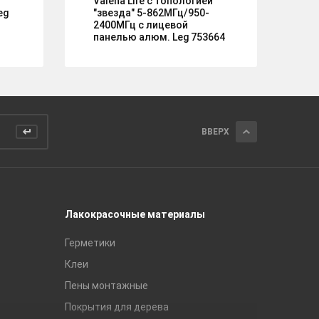
Valena Life с топологией
Ро
eg
"звезда" 5-862МГц/950-
IP
2400МГц с лицевой
ме
панелью алюм. Leg 753664
GS
ВВЕРХ
Лакокрасочные материалы
Керамич
Герметики
Royce
Клеи
Global Ti
Пены монтажные
Gracia C
Покрытия для дерева
Unitile