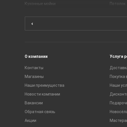
Кухонные мойки
Потолок
Мебель для ванной комнаты
Мебель для кухни
Унитазы и инсталляции
Раковины
Смесители
О компании
Услуги 
Контакты
Доставк
Магазины
Покупка 
Наши преимущества
Наши усл
Новости компании
Дисконт
Вакансии
Подароч
Обратная связь
Новосёл
Акции
Мастера