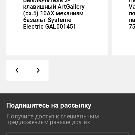
Выключатель 2-
П
клавишный ArtGallery
Va
(сх.5) 10AX механизм
по
базальт Systeme
п
Electric GAL001451
7
Подпишитесь на рассылку
Получите доступ к специальным
предложениям раньше
других