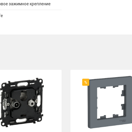
овое зажимное крепление
fe
%