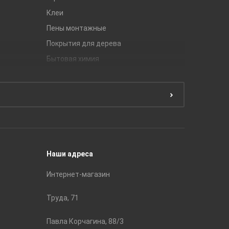
Клеи
Global Ti
Пены монтажные
Gracia C
Покрытия для дерева
Unitile
Бытовая химия
Керамич
Краски
ЛБ Кера
Эмали
Тянь-Ш
Подготовка поверхности
Принадл
Строите
Наши адреса
Интернет-магазин
Труда, 71
Павла Корчагина, 88/3