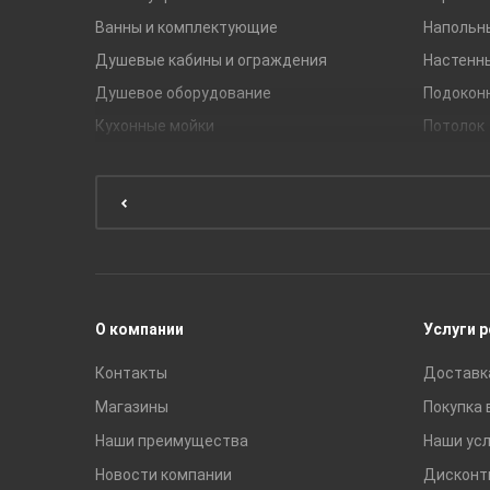
Ванны и комплектующие
Напольн
Душевые кабины и ограждения
Настенн
Душевое оборудование
Подокон
Кухонные мойки
Потолок
Мебель для ванной комнаты
Мебель для кухни
Унитазы и инсталляции
Раковины
Смесители
О компании
Услуги 
Контакты
Доставк
Магазины
Покупка 
Наши преимущества
Наши усл
Новости компании
Дисконт