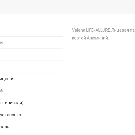
Valena LIFE/ALLURE.Лицевая п
картой.Алюминий.
ий
лицевая
ий
остиничная)
 установка
тель