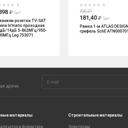
0
0
398
200,21
₽
/шт.
181,40
₽
/шт.
ханизм розетки TV-SAT
lena In'matic проходная
Рамка 1-м ATLAS DESIG
5дБ/14дБ 5-862МГц/950-
грифель SchE ATN00070
00МГц Leg 753071
ьше
других
чные материалы
Строительные материалы
для штор и фурнитура
Электроды