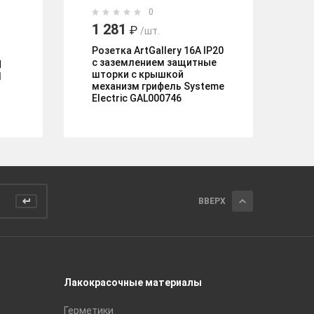
0
1 281
2
₽
/шт.
Розетка ArtGallery 16А IP20
Ро
с заземлением защитные
бе
N
шторки с крышкой
за
1
механизм грифель Systeme
РС
Electric GAL000746
IE
ВВЕРХ
Лакокрасочные материалы
Керамич
Герметики
Royce