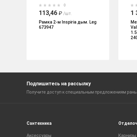
0
113,46
1 
₽
/шт.
Рамка 2-м Inspiria дым. Leg
Ме
673947
Va
1.
24
Подпишитесь на рассылку
Получите доступ к специальным
предложениям ран
Сантехника
Отдело
Аксессуары
Карнизы 