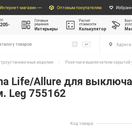
Интернет-магазин
Оптовым покупателям
Избран
ос
Готовые
Расчет
Выг
205-
решения
стоимости
усл
Интерьеры
Калькулятор
Ма
Адреса 
троустановочные изделия
Розетки и выключатели скрытой 
na Life/Allure для выключ
. Leg 755162
Код товара