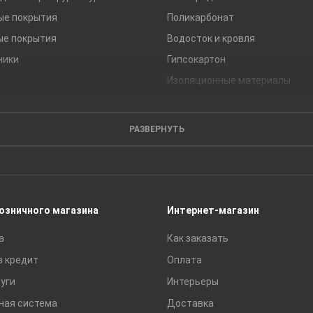
ые покрытия
Поликарбонат
ые покрытия
Водосток и кровля
ники
Гипсокартон
Изоляционные материалы
Кирпич
Листовые материалы
РАЗВЕРНУТЬ
Пиломатериалы
Сайдинг
Строительные блоки
Сухие смеси
розничного магазина
Интернет-магазин
Сетки строительные
а
Как заказать
Тротуарная плитка и бордюры
в кредит
Оплата
уги
Интерьеры
ная система
Доставка