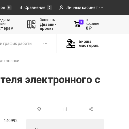
ное
Сравнение
Личный кабинет
0
0
Заказать
одные
В
0
овия
корзине
Дизайн-
стерам
0 ₽
проект
Биржа
и график работы
мастеров
установки
ателя электронного с
140992