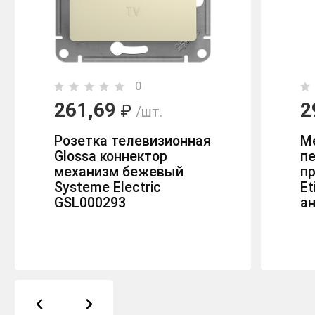
0
261,69
2
₽
/шт.
Розетка телевизионная
М
Glossa коннектор
п
механизм бежевый
пр
Systeme Electric
Et
GSL000293
ан