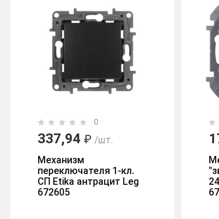
0
337,94
1
₽
/шт.
Механизм
М
переключателя 1-кл.
"з
СП Etika антрацит Leg
24
672605
6