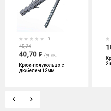
0
1
40,74
40,70
₽
/упак.
Кр
2
Крюк-полукольцо с
дюбелем 12мм