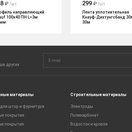
48
299
₽
₽
/шт.
/шт.
офиль направляющий
Лента уплотнительная
auf 100x40 ПН L=3м
Кнауф-Дихтунгсбанд 3
6мм
30м
ьше
других
чные материалы
Строительные материалы
для штор и фурнитура
Электроды
ые покрытия
Поликарбонат
ые покрытия
Водосток и кровля