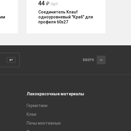
44
2
₽
/шт.
Соединитель Knauf
Ан
0мм
одноуровневый "Краб" для
пр
профиля 60х27
ВВЕРХ
Лакокрасочные материалы
Керамич
Герметики
Royce
Клеи
Global Ti
Пены монтажные
Gracia C