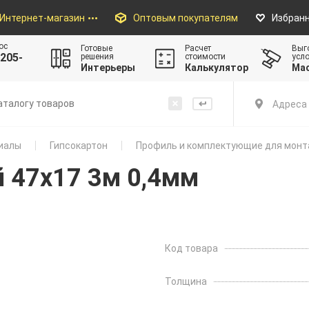
Интернет-магазин
Оптовым покупателям
Избран
ос
Готовые
Расчет
Выг
205-
решения
стоимости
усл
Интерьеры
Калькулятор
Ма
Адреса 
иалы
Гипсокартон
Профиль и комплектующие для мон
 47x17 3м 0,4мм
Код товара
Толщина