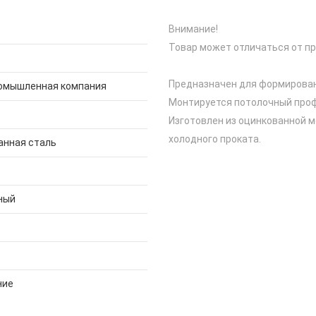
Внимание!
Товар может отличаться от пр
Предназначен для формировани
омышленная компания
Монтируется потолочный про
Изготовлен из оцинкованной 
холодного проката.
анная сталь
ный
ние