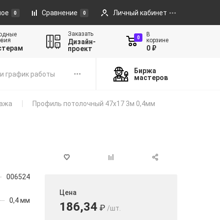
ное
Сравнение
Личный кабинет
0
0
Заказать
одные
В
0
овия
корзине
Дизайн-
стерам
0 ₽
проект
Биржа
и график работы
мастеров
тажа
Профиль потолочный 47x17 3м 0,4мм
006524
Цена
0,4 мм
186,34
₽
/шт.