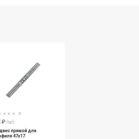
0
2
₽
/шт.
двес прямой для
офиля 47х17