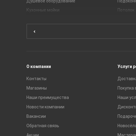
Душевое оборудование
Подокон
Кухонные мойки
Потолок
Мебель для ванной комнаты
Мебель для кухни
Унитазы и инсталляции
Раковины
Смесители
О компании
Услуги 
Контакты
Доставк
Магазины
Покупка 
Наши преимущества
Наши усл
Новости компании
Дисконт
Вакансии
Подароч
Обратная связь
Новосёл
Акции
Мастера