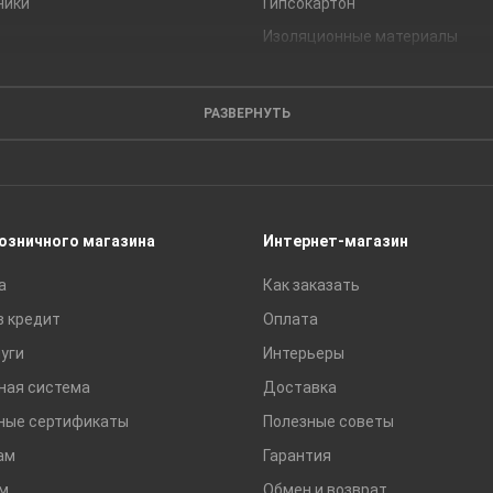
ники
Гипсокартон
Изоляционные материалы
Кирпич
Листовые материалы
РАЗВЕРНУТЬ
Пиломатериалы
Сайдинг
Строительные блоки
Сухие смеси
розничного магазина
Интернет-магазин
Сетки строительные
а
Как заказать
Тротуарная плитка и бордюры
в кредит
Оплата
уги
Интерьеры
ная система
Доставка
ные сертификаты
Полезные советы
ам
Гарантия
м
Обмен и возврат