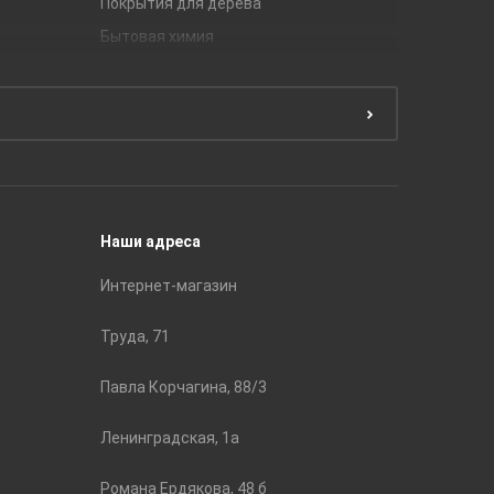
Покрытия для дерева
Unitile
Бытовая химия
Керамич
Краски
ЛБ Кера
Эмали
Тянь-Ш
Подготовка поверхности
Принадл
Строите
Наши адреса
Интернет-магазин
Труда, 71
Павла Корчагина, 88/3
Ленинградская, 1а
Романа Ердякова, 48 б