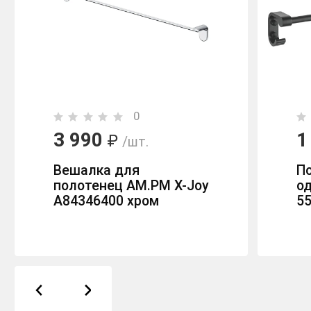
0
3 990
1
₽
/шт.
Вешалка для
П
полотенец AM.PM X-Joy
о
A84346400 хром
5