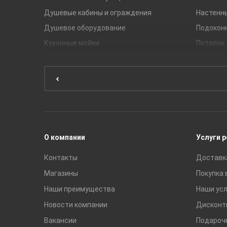
Душевые кабины и ограждения
Настенн
Душевое оборудование
Подокон
Кухонные мойки
Потолок
Мебель для ванной комнаты
Мебель для кухни
Унитазы и инсталляции
Раковины
Смесители
О компании
Услуги 
Контакты
Доставк
Магазины
Покупка 
Наши преимущества
Наши усл
Новости компании
Дисконт
Вакансии
Подароч