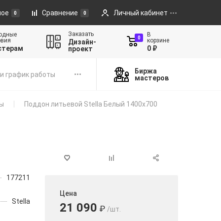
ное
Сравнение
Личный кабинет
0
0
Заказать
одные
В
0
овия
корзине
Дизайн-
стерам
0 ₽
проект
Биржа
и график работы
мастеров
ы
Поддон литьевой Stella Белый 1400x700
177211
Цена
Stella
21 090
₽
/шт.