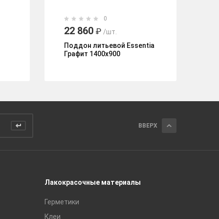
0
22 860
1
₽
/шт.
Поддон литьевой Essentia
По
Графит 1400х900
ВВЕРХ
Лакокрасочные материалы
Керамич
Герметики
Royce
Клеи
Global Ti