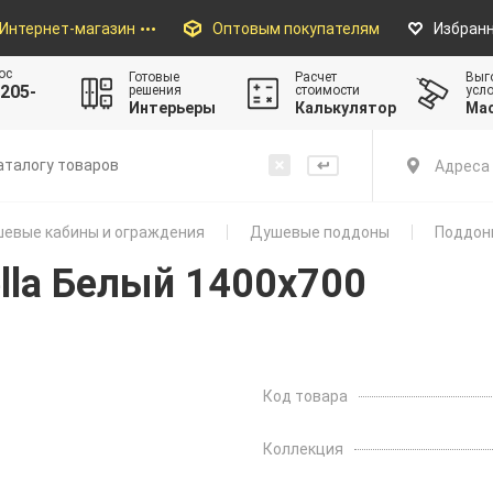
Интернет-магазин
Оптовым покупателям
Избран
ос
Готовые
Расчет
Выг
205-
решения
стоимости
усл
Интерьеры
Калькулятор
Ма
Адреса 
евые кабины и ограждения
Душевые поддоны
Поддон
lla Белый 1400x700
Код товара
Коллекция