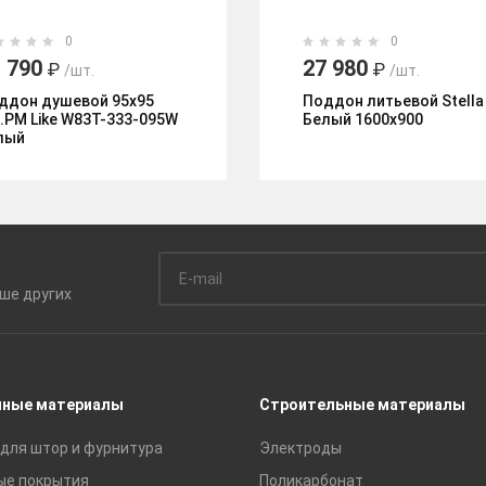
0
0
 790
27 980
₽
₽
/шт.
/шт.
ддон душевой 95x95
Поддон литьевой Stella
.PM Like W83T-333-095W
Белый 1600x900
лый
ьше
других
чные материалы
Строительные материалы
для штор и фурнитура
Электроды
ые покрытия
Поликарбонат