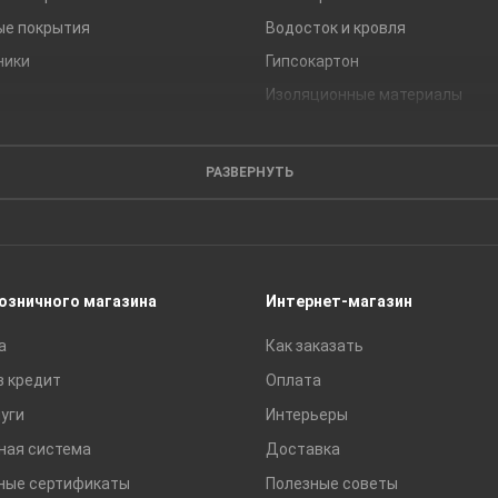
ые покрытия
Водосток и кровля
ники
Гипсокартон
Изоляционные материалы
Кирпич
Листовые материалы
РАЗВЕРНУТЬ
Пиломатериалы
Сайдинг
Строительные блоки
Сухие смеси
розничного магазина
Интернет-магазин
Сетки строительные
а
Как заказать
Тротуарная плитка и бордюры
в кредит
Оплата
уги
Интерьеры
ная система
Доставка
ные сертификаты
Полезные советы