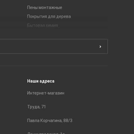
Пены монтажные
Gracia C
Покрытия для дерева
Unitile
Бытовая химия
Керамич
Краски
ЛБ Кера
Эмали
Тянь-Ш
Подготовка поверхности
Принадл
Строите
Наши адреса
Интернет-магазин
Труда, 71
Павла Корчагина, 88/3