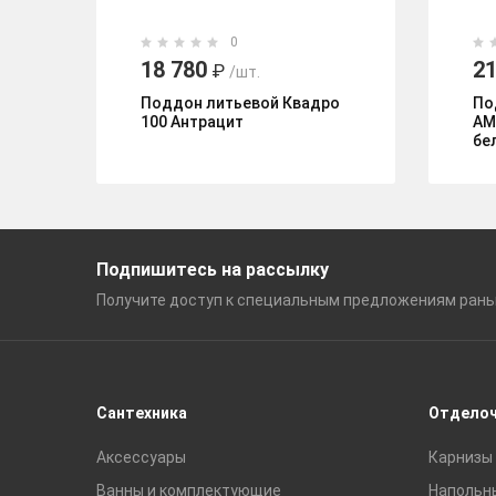
0
18 780
21
₽
/шт.
Поддон литьевой Квадро
По
100 Антрацит
AM
бе
Подпишитесь на рассылку
Получите доступ к специальным
предложениям ран
Сантехника
Отдело
Аксессуары
Карнизы 
Ванны и комплектующие
Напольн