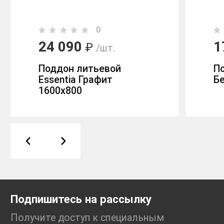
0
24 090
1
₽
/шт.
Поддон литьевой
По
Essentia Графит
Б
1600х800
Подпишитесь на рассылку
Получите доступ к специальным