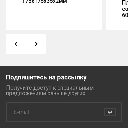
175х175х35х2мм
П
с
6
Подпишитесь на рассылку
Получите доступ к специальным
предложениям раньше
других