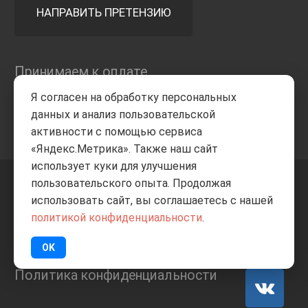
НАПРАВИТЬ ПРЕТЕНЗИЮ
Принимаем к оплате
Я согласен на обработку персональных
данных и анализ пользовательской
активности с помощью сервиса
«Яндекс.Метрика». Также наш сайт
использует куки для улучшения
пользовательского опыта. Продолжая
+7 8332
205-805
ВВЕРХ
использовать сайт, вы соглашаетесь с нашей
политикой конфиденциальности
.
© Все права защищены
ИП Баранов А.С. 2026
OK
Политика конфиденциальности