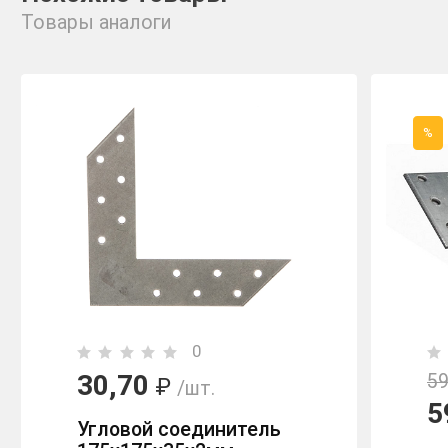
Товары аналоги
%
0
30,70
59
₽
/шт.
5
Угловой соединитель