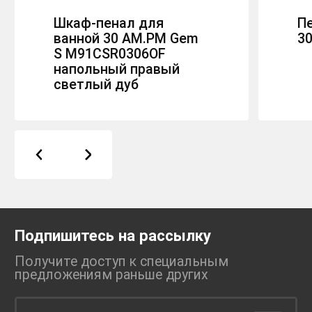
Шкаф-пенал для
П
ванной 30 AM.PM Gem
30
S M91CSR0306OF
напольный правый
светлый дуб
Подпишитесь на рассылку
Получите доступ к специальным
предложениям раньше
других