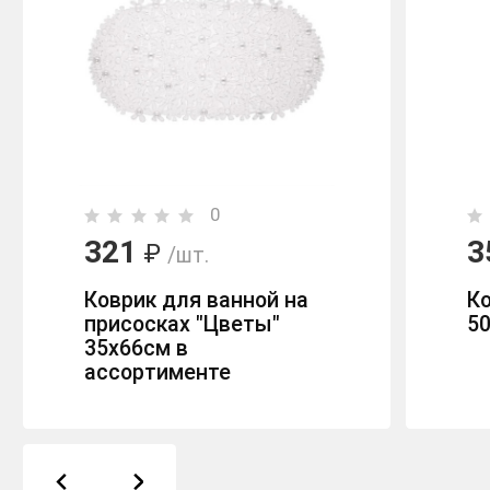
0
321
3
₽
/шт.
Коврик для ванной на
Ко
присосках "Цветы"
5
35х66см в
ассортименте