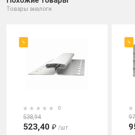
Похожие товары
Товары аналоги
%
%
0
538,94
97
523,40
9
₽
/шт.