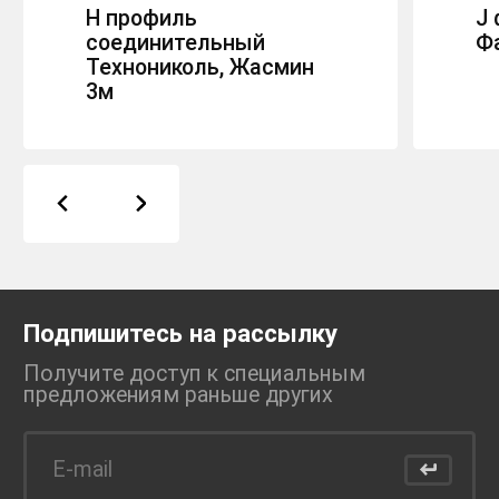
Н профиль
J 
соединительный
Фа
Технониколь, Жасмин
3м
Подпишитесь на рассылку
Получите доступ к специальным
предложениям раньше
других