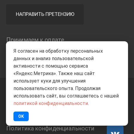
НАПРАВИТЬ ПРЕТЕНЗИЮ
Принимаем к оплате
Я согласен на обработку персональных
данных и анализ пользовательской
активности с помощью сервиса
«Яндекс.Метрика». Также наш сайт
использует куки для улучшения
пользовательского опыта. Продолжая
+7 8332
205-805
ВВЕРХ
использовать сайт, вы соглашаетесь с нашей
политикой конфиденциальности
.
© Все права защищены
ИП Баранов А.С. 2026
OK
Политика конфиденциальности