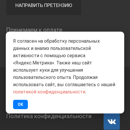
НАПРАВИТЬ ПРЕТЕНЗИЮ
Принимаем к оплате
Я согласен на обработку персональных
данных и анализ пользовательской
активности с помощью сервиса
«Яндекс.Метрика». Также наш сайт
использует куки для улучшения
пользовательского опыта. Продолжая
+7 8332
205-805
ВВЕРХ
использовать сайт, вы соглашаетесь с нашей
политикой конфиденциальности
.
© Все права защищены
ИП Баранов А.С. 2026
OK
Политика конфиденциальности