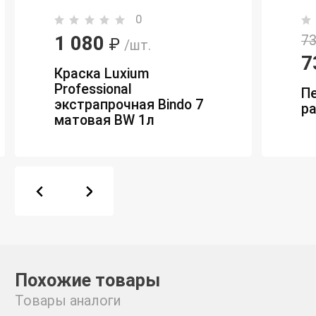
0
1 080
73
₽
/шт.
7
Краска Luxium
Professional
П
экстрапрочная Bindo 7
р
матовая BW 1л
Похожие товары
Товары аналоги