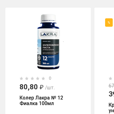
%
0
80,80
67
₽
/шт.
3
Колер Лакра № 12
Фиалка 100мл
К
у