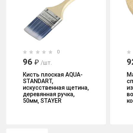
0
96
9
₽
/шт.
Кисть плоская AQUA-
М
STANDART,
с
искусственная щетина,
из
деревянная ручка,
в
50мм, STAYER
ко