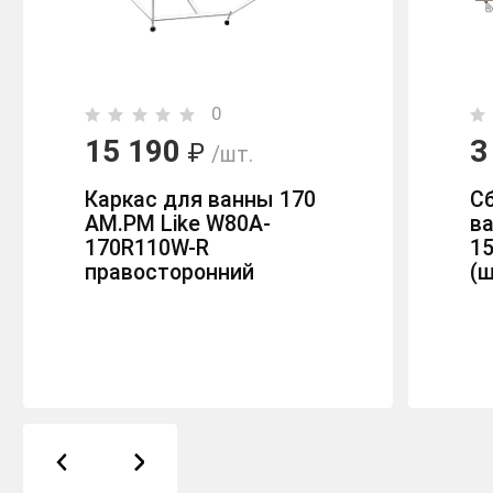
0
15 190
3
₽
/шт.
Каркас для ванны 170
Сб
AM.PM Like W80A-
ва
170R110W-R
1
правосторонний
(