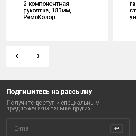
2-компонентная
г
рукоятка, 180мм,
с
РемоКолор
у
Подпишитесь на рассылку
Получите доступ к специальным
предложениям раньше
других