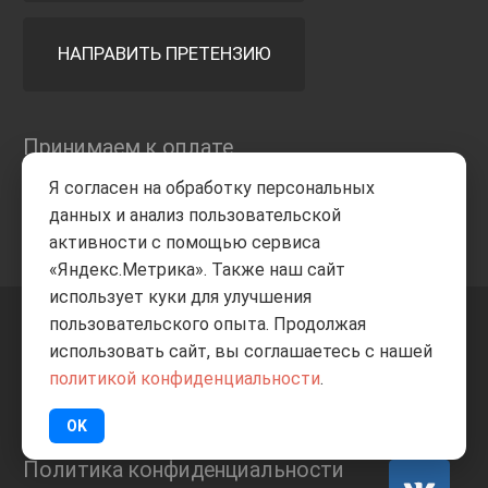
НАПРАВИТЬ ПРЕТЕНЗИЮ
Принимаем к оплате
Я согласен на обработку персональных
данных и анализ пользовательской
активности с помощью сервиса
«Яндекс.Метрика». Также наш сайт
использует куки для улучшения
пользовательского опыта. Продолжая
+7 8332
205-805
ВВЕРХ
использовать сайт, вы соглашаетесь с нашей
политикой конфиденциальности
.
© Все права защищены
ИП Баранов А.С. 2026
OK
Политика конфиденциальности