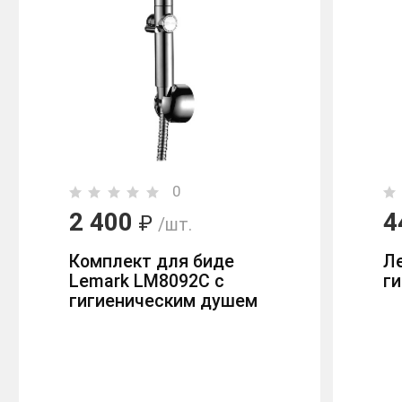
0
2 400
4
₽
/шт.
Комплект для биде
Л
Lemark LM8092С с
г
гигиеническим душем