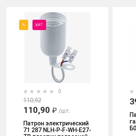
%
ХИТ
0
3
110,92
110,90
₽
/шт.
П
г
Патрон электрический
Б
71 287 NLH-P-F-WH-E27-