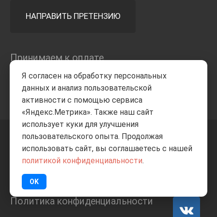
НАПРАВИТЬ ПРЕТЕНЗИЮ
Принимаем к оплате
Я согласен на обработку персональных
данных и анализ пользовательской
активности с помощью сервиса
«Яндекс.Метрика». Также наш сайт
использует куки для улучшения
пользовательского опыта. Продолжая
+7 8332
205-805
ВВЕРХ
использовать сайт, вы соглашаетесь с нашей
политикой конфиденциальности
.
© Все права защищены
ИП Баранов А.С. 2026
OK
Политика конфиденциальности