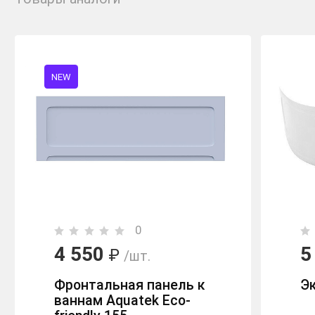
NEW
0
4 550
5
₽
/шт.
Фронтальная панель к
Э
ваннам Aquatek Eco-