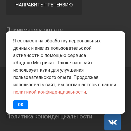
НАПРАВИТЬ ПРЕТЕНЗИЮ
Принимаем к оплате
Я согласен на обработку персональных
данных и анализ пользовательской
активности с помощью сервиса
«Яндекс.Метрика». Также наш сайт
использует куки для улучшения
пользовательского опыта. Продолжая
+7 8332
205-805
ВВЕРХ
использовать сайт, вы соглашаетесь с нашей
политикой конфиденциальности
.
© Все права защищены
ИП Баранов А.С. 2026
OK
Политика конфиденциальности