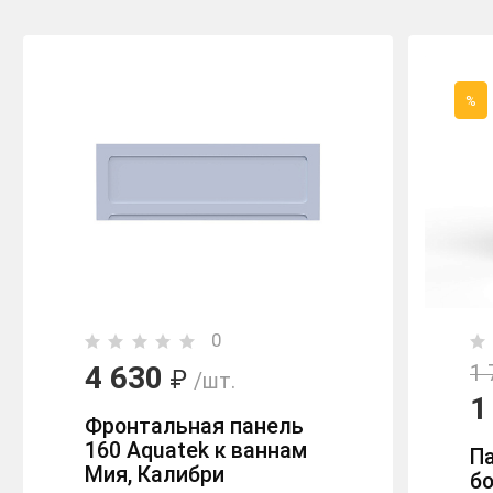
%
0
4 630
1 
₽
/шт.
1
Фронтальная панель
160 Aquatek к ваннам
П
Мия, Калибри
б