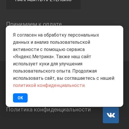
Принимаем к оплате
Я согласен на обработку персональных
данных и анализ пользовательской
активности с помощью сервиса
«Яндекс.Метрика». Также наш сайт
использует куки для улучшения
пользовательского опыта. Продолжая
+7 8332
205-805
ВВЕРХ
использовать сайт, вы соглашаетесь с нашей
политикой конфиденциальности
.
© Все права защищены
ИП Баранов А.С. 2026
OK
Политика конфиденциальности