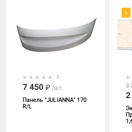
%
0
7 450
3 
₽
/шт.
2
Панель "JULIANNA" 170
R/L
Эк
П
1,