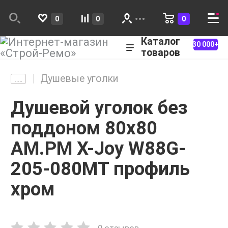
0
0
0
Каталог
30 000+
товаров
Душевые уголки
Душевой уголок без
поддоном 80x80
AM.PM X-Joy W88G-
205-080MТ профиль
хром
0 отзывов