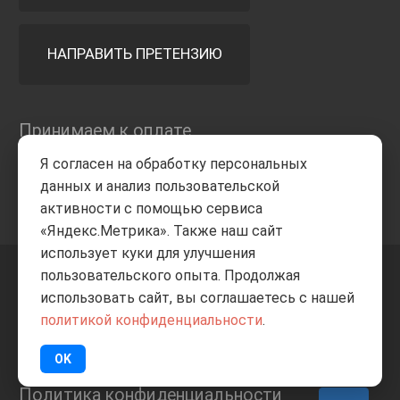
НАПРАВИТЬ ПРЕТЕНЗИЮ
Принимаем к оплате
Я согласен на обработку персональных
данных и анализ пользовательской
активности с помощью сервиса
«Яндекс.Метрика». Также наш сайт
использует куки для улучшения
пользовательского опыта. Продолжая
+7 8332
205-805
ВВЕРХ
использовать сайт, вы соглашаетесь с нашей
политикой конфиденциальности
.
© Все права защищены
ИП Баранов А.С. 2026
OK
Политика конфиденциальности