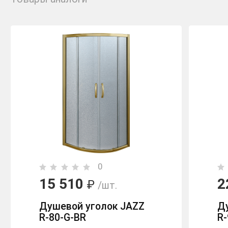
0
15 510
2
₽
/шт.
Душевой уголок JAZZ
Д
R-80-G-BR
R-