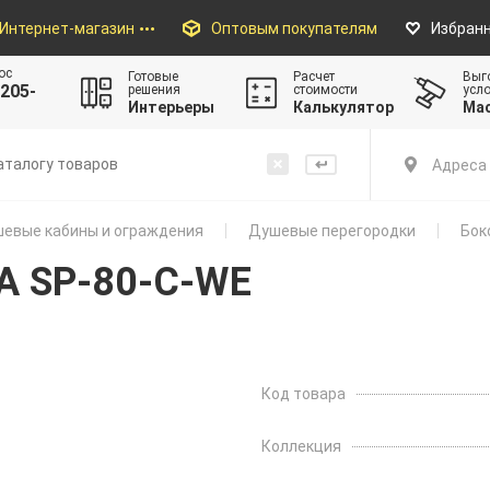
Интернет-магазин
Оптовым покупателям
Избран
ос
Готовые
Расчет
Выг
205-
решения
стоимости
усл
Интерьеры
Калькулятор
Ма
Адреса 
евые кабины и ограждения
Душевые перегородки
Бок
A SP-80-C-WE
Код товара
Коллекция