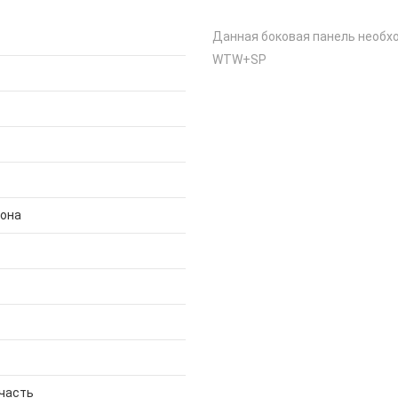
Данная боковая панель необхо
WTW+SP
дона
часть