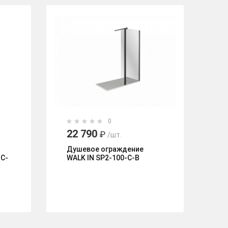
0
22 790
1
₽
/шт.
Душевое ограждение
Бо
-C-
WALK IN SP2-100-C-B
80