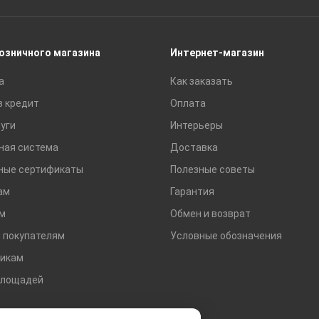
Сайдинг
Строительные блоки
Сухие смеси
розничного магазина
Интернет-магазин
Сетки строительные
а
Как заказать
Тротуарная плитка и бордюры
в кредит
Оплата
уги
Интерьеры
ная система
Доставка
ные сертификаты
Полезные советы
ам
Гарантия
м
Обмен и возврат
 покупателям
Условные обозначения
икам
площадей