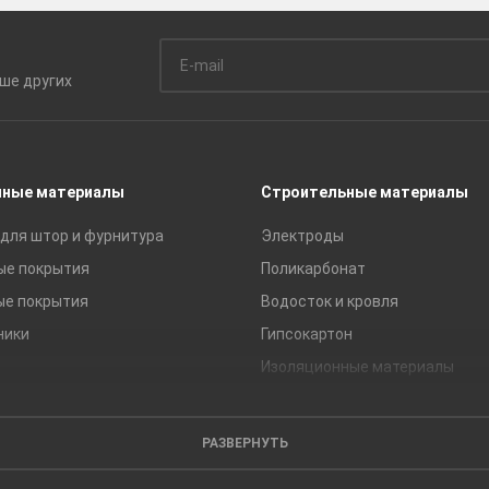
ьше
других
чные материалы
Строительные материалы
для штор и фурнитура
Электроды
ые покрытия
Поликарбонат
ые покрытия
Водосток и кровля
ники
Гипсокартон
Изоляционные материалы
Кирпич
Листовые материалы
РАЗВЕРНУТЬ
Пиломатериалы