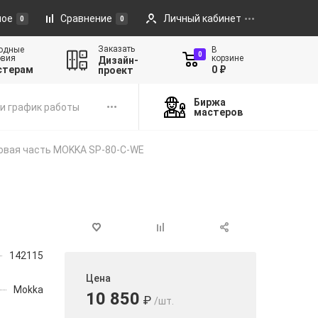
ное
Сравнение
Личный кабинет
0
0
Заказать
одные
В
0
овия
корзине
Дизайн-
стерам
0 ₽
проект
Биржа
и график работы
мастеров
овая часть MOKKA SP-80-C-WE
142115
Цена
Mokka
10 850
₽
/шт.