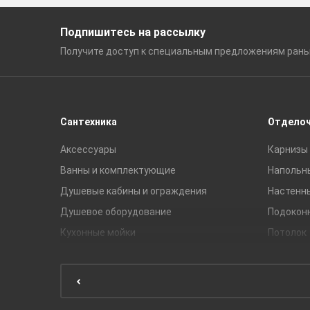
Подпишитесь на рассылку
Получите доступ к специальным
предложениям ран
Сантехника
Отдело
Аксессуары
Карнизы 
Ванны и комплектующие
Напольн
Душевые кабины и ограждения
Настенн
Душевое оборудование
Подокон
Кухонные мойки
Потолок
Мебель для ванной комнаты
Мебель для кухни
Унитазы и инсталляции