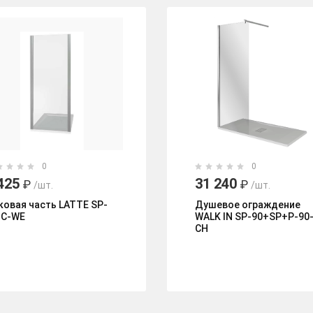
0
0
425
31 240
₽
₽
/шт.
/шт.
ковая часть LATTE SP-
Душевое ограждение
-C-WE
WALK IN SP-90+SP+P-90
CH