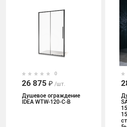
0
26 875
2
₽
/шт.
Душевое ограждение
Д
IDEA WTW-120-C-B
S
15
1
с
5