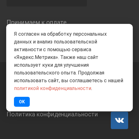
Принимаем к оплате
Я согласен на обработку персональных
данных и анализ пользовательской
активности с помощью сервиса
«Яндекс.Метрика». Также наш сайт
использует куки для улучшения
пользовательского опыта. Продолжая
+7 8332
205-805
ВВЕРХ
использовать сайт, вы соглашаетесь с нашей
политикой конфиденциальности
.
© Все права защищены
ИП Баранов А.С. 2026
OK
Политика конфиденциальности