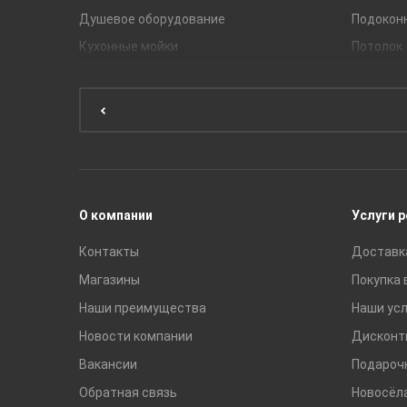
Душевое оборудование
Подокон
Кухонные мойки
Потолок
Мебель для ванной комнаты
Мебель для кухни
Унитазы и инсталляции
Раковины
Смесители
О компании
Услуги 
Контакты
Доставк
Магазины
Покупка 
Наши преимущества
Наши усл
Новости компании
Дисконт
Вакансии
Подароч
Обратная связь
Новосёл