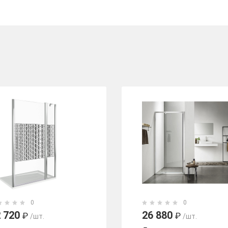
0
0
 720
26 880
₽
₽
/шт.
/шт.