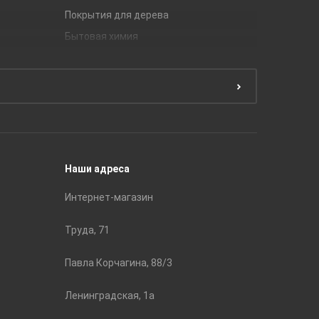
Покрытия для дерева
Unitile
Бытовая химия
Керамич
Краски
ЛБ Кера
Эмали
Тянь-Ш
Подготовка поверхности
Принадл
Строите
Наши адреса
Интернет-магазин
Труда, 71
Павла Корчагина, 88/3
Ленинградская, 1а