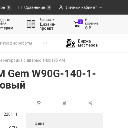
ное
Сравнение
Личный кабинет
0
0
Заказать
одные
В
0
овия
корзине
Дизайн-
стерам
0 ₽
проект
Биржа
и график работы
мастеров
ерегородка с дверью 140x195 AM...
PM Gem W90G-140-1-
товый
220111
Цена