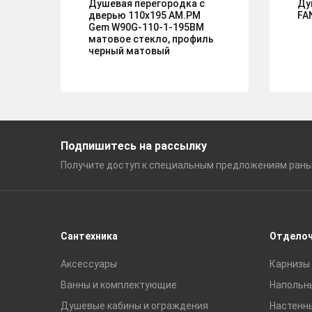
Душевая перегородка с
Ду
дверью 110x195 AM.PM
FA
Gem W90G-110-1-195BM
матовое стекло, профиль
черный матовый
Подпишитесь на рассылку
Получите доступ к специальным
предложениям ран
Сантехника
Отдело
Аксессуары
Карнизы 
Ванны и комплектующие
Напольн
Душевые кабины и ограждения
Настенн