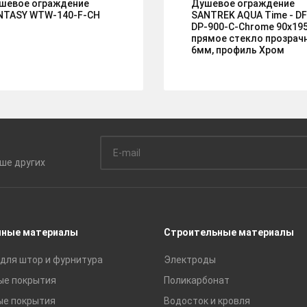
шевое ограждение
Душевое ограждение
NTASY WTW-140-F-CH
SANTREK AQUA Time - DF
DP-900-C-Chrome 90х19
прямое стекло прозрач
6мм, профиль Хром
ьше
других
чные материалы
Строительные материалы
для штор и фурнитура
Электроды
ые покрытия
Поликарбонат
ые покрытия
Водосток и кровля