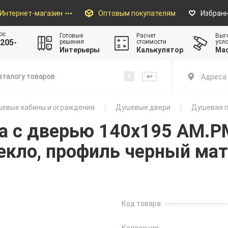
Интернет-магазин
Оптовым покупателям
Избран
ос
Готовые
Расчет
Выг
205-
решения
стоимости
усл
Интерьеры
Калькулятор
Ма
Адреса 
евые кабины и ограждения
Душевые двери
Душевая п
а с дверью 140x195 AM.
текло, профиль черный ма
Код товара