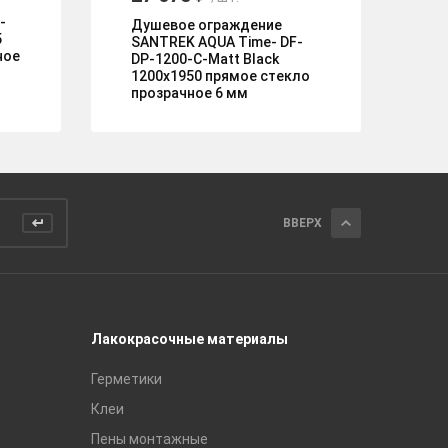
Ду
-
дв
Душевое ограждение
5
Ge
SANTREK AQUA Time- DF-
ное
пр
DP-1200-C-Matt Black
пр
1200х1950 прямое стекло
прозрачное 6 мм
ВВЕРХ
Лакокрасочные материалы
Керамич
Герметики
Royce
Клеи
Global Ti
Пены монтажные
Gracia C