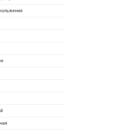
скольжения
ое
ий
ная