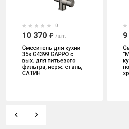
0
10 370
9
₽
/шт.
Смеситель для кухни
С
35к G4399 GAPPO с
"
вых. для питьевого
ку
фильтра, нерж. сталь,
п
САТИН
х