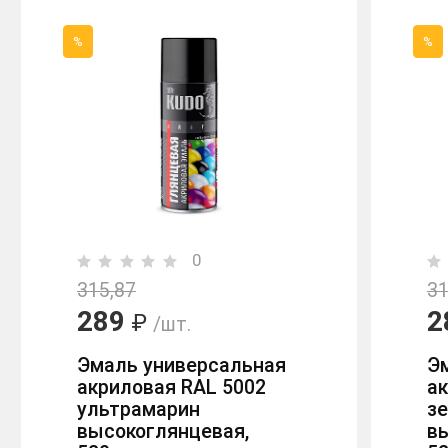
%
%
0
315,87
31
289
2
₽
/шт.
Эмаль универсальная
Э
акриловая RAL 5002
ак
ультрамарин
з
высокоглянцевая,
в