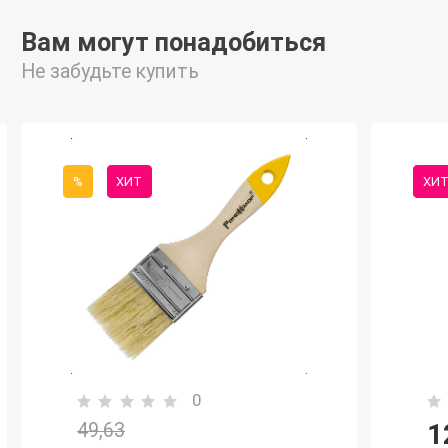
Вам могут понадобиться
Не забудьте купить
%
ХИТ
ХИ
0
1
49,63