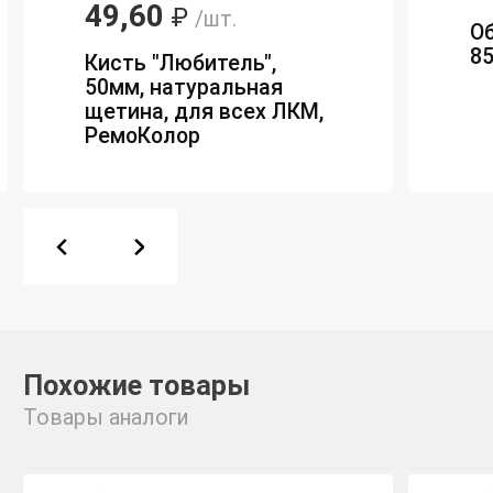
49,60
₽
/шт.
О
85
Кисть "Любитель",
50мм, натуральная
щетина, для всех ЛКМ,
РемоКолор
Похожие товары
Товары аналоги