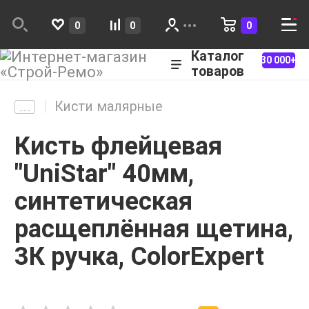
0
0
0
Каталог
30 000+
товаров
Кисти малярные
Кисть флейцевая
"UniStar" 40мм,
синтетическая
расщеплённая щетина,
3К ручка, ColorExpert