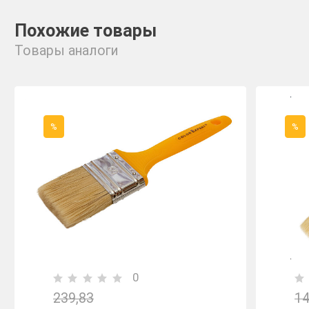
Похожие товары
Товары аналоги
%
%
0
239,83
14