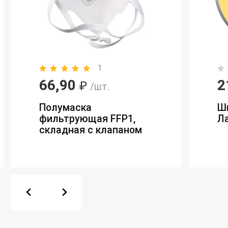
1
66,90
2
₽
/шт.
Полумаска
Ш
фильтрующая FFP1,
Ла
складная с клапаном