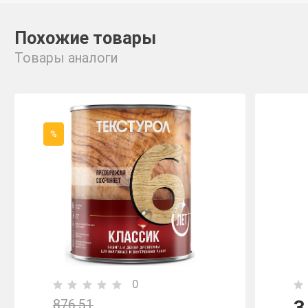
Похожие товары
Товары аналоги
%
0
3
876,51