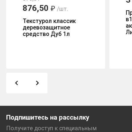
876,50
₽
/шт.
П
в1
Текстурол классик
ак
деревозащитное
Ли
средство Дуб 1л
Подпишитесь на рассылку
Получите доступ к специальным