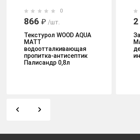
0
866
2
₽
/шт.
Текстурол WOOD AQUA
З
MATT
Ma
водоотталкивающая
д
пропитка-антисептик
ин
Палисандр 0,8л