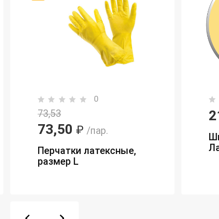
0
2
73,53
73,50
₽
/пар.
Ш
Ла
Перчатки латексные,
размер L