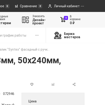
ное
Сравнение
Личный кабинет
0
0
Заказать
одные
В
0
овия
корзине
Дизайн-
стерам
0 ₽
проект
Биржа
и график работы
мастеров
алик "Syntex" фасадный с ручк...
18мм, 50х240мм,
072946
Цена