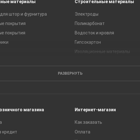
чные материалы
Строительные материалы
для штор и фурнитура
Электроды
ые покрытия
Поликарбонат
ые покрытия
Водосток и кровля
ники
Гипсокартон
Изоляционные материалы
Кирпич
Листовые материалы
РАЗВЕРНУТЬ
Пиломатериалы
Сайдинг
Строительные блоки
Сухие смеси
розничного магазина
Интернет-магазин
Сетки строительные
а
Как заказать
Тротуарная плитка и бордюры
в кредит
Оплата