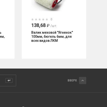
0
138,68
2
₽
/шт.
ь
Валик меховой "Ягненок"
Ва
мм,
100мм, бюгель 6мм, для
по
всех видов ЛКМ
бю
ST
ВВЕРХ