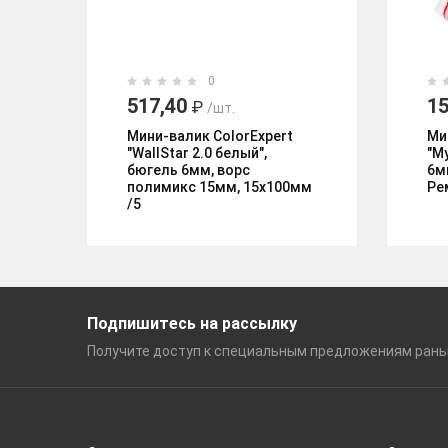
0
517,40
15
₽
/шт.
Мини-валик ColorExpert
Ми
"WallStar 2.0 белый",
"М
бюгель 6мм, ворс
6м
полимикс 15мм, 15х100мм
Ре
/5
Подпишитесь на рассылку
Получите доступ к специальным
предложениям ран