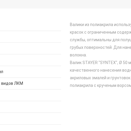
Валики из полиакрила использ
красок с ограниченным содер
службы, оптимальны для полуш
грубых поверхностей. Для нане
волокна.
Валик STAYER "SYNTEX", Ø 50 м
качественного нанесения вод
ил
акриловых эмалей и грунтовок 
х видов ЛКМ
полиакрила с крученым ворсом