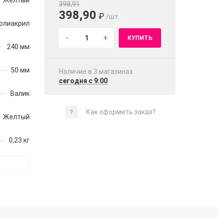
Желтый
398,91
398,90
₽
/шт.
олиакрил
-
+
КУПИТЬ
240 мм
50 мм
Наличие в 3 магазинах
сегодня с 9:00
Валик
Как оформить заказ?
Желтый
0,23 кг