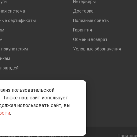
уги
Интерьеры
ная система
Доставка
ные сертификаты
Полезные советы
ам
Гарантия
м
Обмен и возврат
 покупателям
Условные обозначения
икам
площадей
нализ пользовательской
. Также наш сайт использует
должая использовать сайт, вы
ости
.
ва защищены
ИП Баранов А.С. 2026
Политик