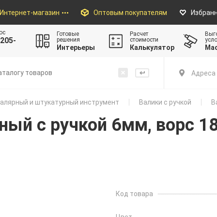
Интернет-магазин
Оптовым покупателям
Избран
ос
Готовые
Расчет
Выг
205-
решения
стоимости
усл
Интерьеры
Калькулятор
Ма
Адреса 
алярный и штукатурный инструмент
Валики с ручкой
В
дный с ручкой 6мм, ворс 
Код товара