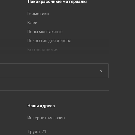
Лакокрасочные материалы
Керамич
Герметики
Royce
Клеи
Global Ti
Пены монтажные
Gracia C
Покрытия для дерева
Unitile
Бытовая химия
Керамич
Краски
ЛБ Кера
Эмали
Тянь-Ш
Подготовка поверхности
Принадл
Строите
Наши адреса
Интернет-магазин
Труда, 71