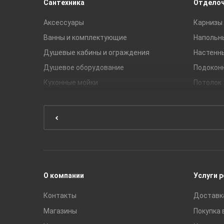
Сантехника
Отдело
Аксессуары
Карнизы 
Ванны и комплектующие
Напольн
Душевые кабины и ограждения
Настенн
Душевое оборудование
Подокон
Кухонные мойки
Потолок
Мебель для ванной комнаты
Мебель для кухни
Унитазы и инсталляции
Раковины
Смесители
О компании
Услуги 
Контакты
Доставк
Магазины
Покупка 