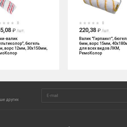
0
0
5,08
220,38
₽
₽
/шт.
/шт.
ни-валик
Валик "Гирпаинт", бюгел
ультиколор", бюгель
6мм, ворс 15мм, 40х180
м, ворс 12мм, 30х150мм,
для всех видов ЛКМ,
моКолор
РемоКолор
ьше
других