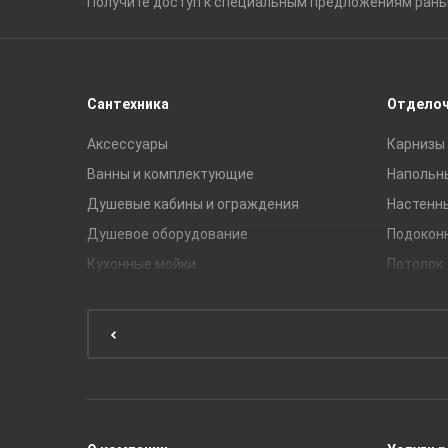
Получите доступ к специальным
предложениям ран
Сантехника
Отдело
Аксессуары
Карнизы 
Ванны и комплектующие
Напольн
Душевые кабины и ограждения
Настенн
Душевое оборудование
Подокон
Кухонные мойки
Потолок
Мебель для ванной комнаты
Мебель для кухни
Унитазы и инсталляции
Раковины
Смесители