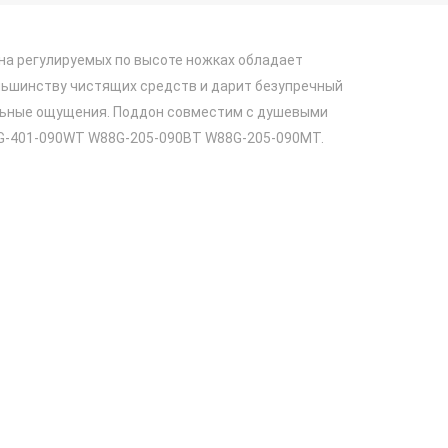
на регулируемых по высоте ножках обладает
льшинству чистящих средств и дарит безупречный
льные ощущения. Поддон совместим с душевыми
G-401-090WT W88G-205-090BT W88G-205-090MT.