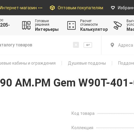
Интернет-магазин
Оптовым покупателям
Избран
ос
Готовые
Расчет
Выг
205-
решения
стоимости
усл
Интерьеры
Калькулятор
Ма
Адреса 
евые кабины и ограждения
Душевые поддоны
Поддон
x90 AM.PM Gem W90T-401
Код товара
Коллекция