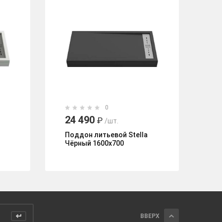
0
24 490
2
₽
/шт.
Поддон литьевой Stella
По
Чёрный 1600x700
Бе
ВВЕРХ