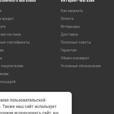
розничного магазина
Интернет-магазин
Сетки строительные
а
Как заказать
Тротуарная плитка и бордюры
в кредит
Оплата
уги
Интерьеры
ная система
Доставка
ные сертификаты
Полезные советы
ам
Гарантия
м
Обмен и возврат
 покупателям
Условные обозначения
икам
площадей
нализ пользовательской
. Также наш сайт использует
должая использовать сайт, вы