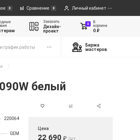
ное
Сравнение
Личный кабинет
0
0
Заказать
одные
В
0
овия
корзине
Дизайн-
стерам
0 ₽
проект
Биржа
и график работы
мастеров
ы
-090W белый
220064
Цена
GEM
22 690
₽
/шт.