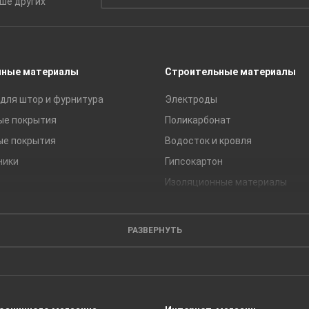
ьше
других
чные материалы
Строительные материалы
для штор и фурнитура
Электроды
ые покрытия
Поликарбонат
ые покрытия
Водосток и кровля
ники
Гипсокартон
Изоляционные материалы
Кирпич
Листовые материалы
РАЗВЕРНУТЬ
Пиломатериалы
Сайдинг
Строительные блоки
Сухие смеси